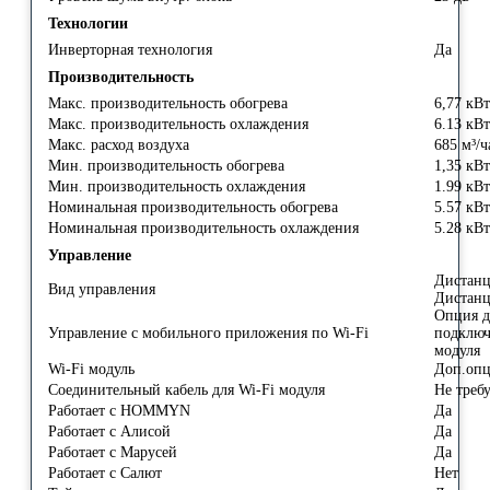
Технологии
Инверторная технология
Да
Производительность
Макс. производительность обогрева
6,77 кВт
Макс. производительность охлаждения
6.13 кВт
Макс. расход воздуха
685 м³/ч
Мин. производительность обогрева
1,35 кВт
Мин. производительность охлаждения
1.99 кВт
Номинальная производительность обогрева
5.57 кВт
Номинальная производительность охлаждения
5.28 кВт
Управление
Дистанц
Вид управления
Дистанц
Опция д
Управление c мобильного приложения по Wi-Fi
подключ
модуля
Wi-Fi модуль
Доп.оп
Соединительный кабель для Wi-Fi модуля
Не треб
Работает с HOMMYN
Да
Работает с Алисой
Да
Работает с Марусей
Да
Работает с Салют
Нет