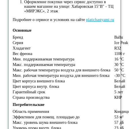
Оформление покупки через сервис доступно в
нашем магазине на улице: Хабаровская 15"В" - ТЦ
«МИРЭКС», 2 этаж
Подробнее о сервисе и условиях на сайте
platichastyami.ru
Основные
Бренд
Ballu
Серия
Ice Pea
Хладагент
R32
Вес фреона
1100 г
Мин. поддерживаемая температура
16 °С
Макс. поддерживаемая температура
30 °С
Макс. рабочая температура воздуха для внешнего блока
50 °С
Мин. рабочая температура воздуха для внешнего блока
-30 °С
Цвет корпуса внешнего блока
Белый
Цвет корпуса внутр. блока
Белый
Гарантийный срок
5 лет
Страна производства
КНР
Потребительские
Область применения
Кондиц
Эффективен для помещ. площадью до
53 м²
Макс. уровень шума внешнего блока
57 дБ
Уровень шума внутр. блока
23 дБ