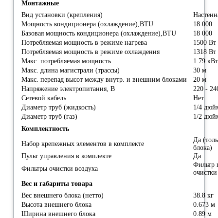
Монтажные
Вид установки (крепления)
Настен
Мощность кондиционера (охлаждение),BTU
18 000
Базовая мощность кондиционера (охлаждение),BTU
18 000
Потребляемая мощность в режиме нагрева
1500 Вт
Потребляемая мощность в режиме охлаждения
1318 Вт
Макс. потребляемая мощность
1.79 кВт
Макс. длина магистрали (трассы)
30 м
Макс. перепад высот между внутр. и внешним блоками
20 м
Напряжение электропитания, В
220 - 24
Сетевой кабель
Нет
Диаметр труб (жидкость)
1/4 дюй
Диаметр труб (газ)
1/2 дюй
Комплектность
Да (тол
Набор крепежных элементов в комплекте
блока)
Пульт управления в комплекте
Да
Фильтр 
Фильтры очистки воздуха
очистки
Вес и габариты товара
Вес внешнего блока (нетто)
38.8 кг
Высота внешнего блока
0.673 м
Ширина внешнего блока
0.89 м