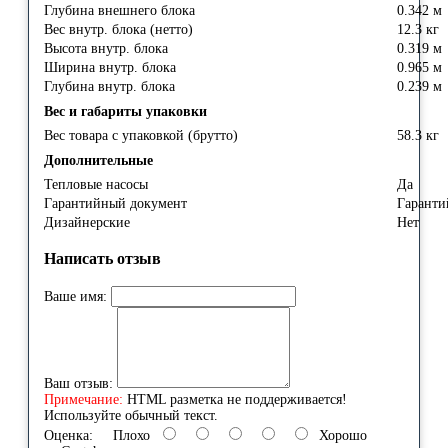
Глубина внешнего блока
0.342 м
Вес внутр. блока (нетто)
12.3 кг
Высота внутр. блока
0.319 м
Ширина внутр. блока
0.965 м
Глубина внутр. блока
0.239 м
Вес и габариты упаковки
Вес товара с упаковкой (брутто)
58.3 кг
Дополнительные
Тепловые насосы
Да
Гарантийный документ
Гарант
Дизайнерские
Нет
Написать отзыв
Ваше имя:
Ваш отзыв:
Примечание:
HTML разметка не поддерживается!
Используйте обычный текст.
Оценка:
Плохо
Хорошо