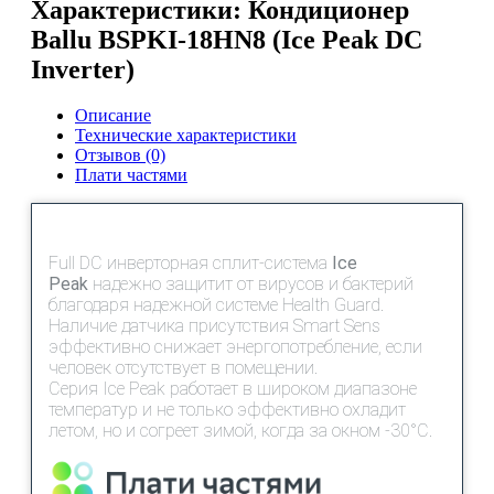
Характеристики: Кондиционер
Ballu BSPKI-18HN8 (Ice Peak DC
Inverter)
Описание
Технические характеристики
Отзывов (0)
Плати частями
Full DC инверторная сплит-система
Ice
Peak
надежно защитит от вирусов и бактерий
благодаря надежной системе Health Guard.
Наличие датчика присутствия Smart Sens
эффективно снижает энергопотребление, если
человек отсутствует в помещении.
Серия Ice Peak работает в широком диапазоне
температур и не только эффективно охладит
летом, но и согреет зимой, когда за окном -30°С.