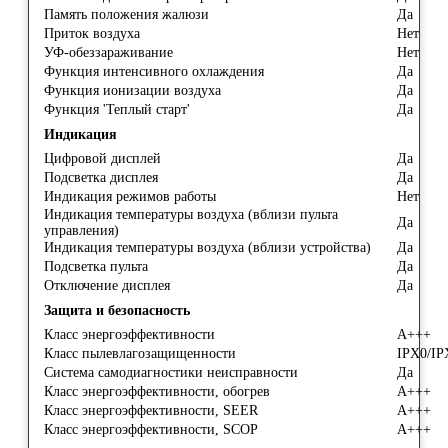
Память положения жалюзи
Да
Приток воздуха
Нет
УФ-обеззараживание
Нет
Функция интенсивного охлаждения
Да
Функция ионизации воздуха
Да
Функция 'Теплый старт'
Да
Индикация
Цифровой дисплей
Да
Подсветка дисплея
Да
Индикация режимов работы
Нет
Индикация температуры воздуха (вблизи пульта
Да
управления)
Индикация температуры воздуха (вблизи устройства)
Да
Подсветка пульта
Да
Отключение дисплея
Да
Защита и безопасность
Класс энергоэффективности
A+++
Класс пылевлагозащищенности
IPX0/I
Система самодиагностики неисправности
Да
Класс энергоэффективности, обогрев
A+++
Класс энергоэффективности, SEER
A+++
Класс энергоэффективности, SCOP
A+++