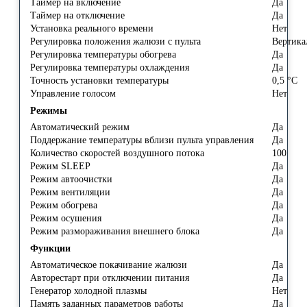
Таймер на включение
Да
Таймер на отключение
Да
Установка реального времени
Нет
Регулировка положения жалюзи с пульта
Вертика
Регулировка температуры обогрева
Да
Регулировка температуры охлаждения
Да
Точность установки температуры
0,5 °С
Управление голосом
Нет
Режимы
Автоматический режим
Да
Поддержание температуры вблизи пульта управления
Да
Количество скоростей воздушного потока
100
Режим SLEEP
Да
Режим автоочистки
Да
Режим вентиляции
Да
Режим обогрева
Да
Режим осушения
Да
Режим размораживания внешнего блока
Да
Функции
Автоматическое покачивание жалюзи
Да
Авторестарт при отключении питания
Да
Генератор холодной плазмы
Нет
Память заданных параметров работы
Да