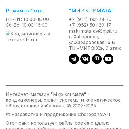
Inverter Heat Pump, который создаст комфортный
Режим работы:
"МИР КЛИМАТА"
микроклимат даже в самые холодные дни, словно
"окутывая теплом".
Пн-Пт: 10:00-18:00
+7 (914) 192-74-10
Сб-Вс: 10:00-16:00
+7 (962) 501-29-17
mirklimata-dv@mail.ru
ONSEN - это высокотехнологичный, тихий и
г. Хабаровск,
надёжный помощник в управлении
ул.Хабаровская 15 В
микроклиматом в доме. Данная серия обладает
ТЦ «МИРЭКС», 2 этаж
рядом самых современных функций и
преимуществ. Фактурный, белоснежный пластик и
геометричные формы внутреннего блока с
просветным (скрытым) LED-дисплеем на
фронтальной панели приковывают внимание.
ONSEN - это тепловой насос для постоянного
Интернет-магазин "Мир климата" -
кондиционеры, сплит-системы и климатическое
проживания, продвинутая климатическая
оборудование Хабаровск © 2007-2025
система, которая использует тепло из наружного
© Разработка и продвижение Cherepanov-IT
воздуха для обогрева помещений. Этот тепловой
насос позволяет обеспечить отопление до -30 °С
Этот сайт использует файлы cookie с целью
на улице, значительно снизить расходы на
повышения удобства для пользователя, а именно