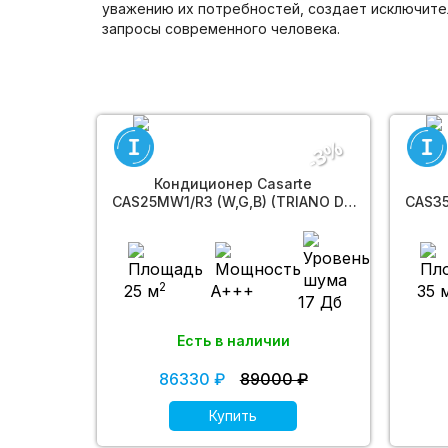
уважению их потребностей, создает исключите
запросы современного человека.
-3%
Кондиционер Casarte
CAS25MW1/R3 (W,G,B) (TRIANO DC
CAS35
Invertor)
2
25 м
A+++
35 
17 Дб
Есть в наличии
86330 ₽
89000 ₽
Купить