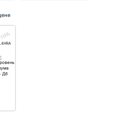
цене
10%
L4HRA
4 Дб