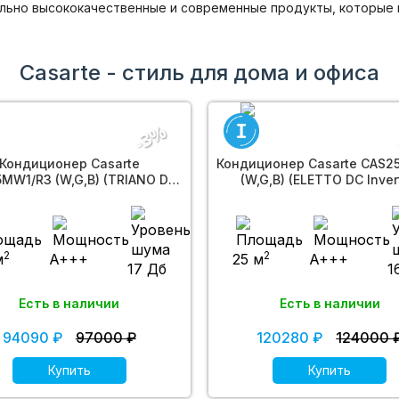
льно высококачественные и современные продукты, которые
Casarte - стиль для дома и офиса
-3%
Кондиционер Casarte
Кондиционер Casarte CAS2
MW1/R3 (W,G,B) (TRIANO DC
(W,G,B) (ELETTO DC Inver
Invertor)
2
2
м
A+++
25 м
A+++
17 Дб
1
Есть в наличии
Есть в наличии
94090 ₽
97000 ₽
120280 ₽
124000 
Купить
Купить