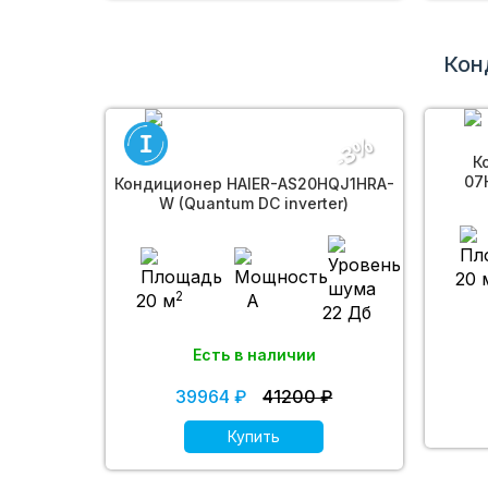
Кон
-3%
К
07
Кондиционер HAIER-AS20HQJ1HRA-
W (Quantum DC inverter)
20 
2
20 м
A
22 Дб
Есть в наличии
39964 ₽
41200 ₽
Купить