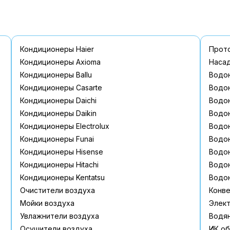
:
Кондиционеры Haier
Прот
Кондиционеры Axioma
Наcад
Кондиционеры Ballu
Водон
Кондиционеры Casarte
Водон
Кондиционеры Daichi
Водон
Кондиционеры Daikin
Водон
Кондиционеры Electrolux
Водон
Кондиционеры Funai
Водон
Кондиционеры Hisense
Водон
Кондиционеры Hitachi
Водон
Кондиционеры Kentatsu
Водон
Очистители воздуха
Конв
Мойки воздуха
Элект
Увлажнители воздуха
Водя
Осушители воздуха
ИК об