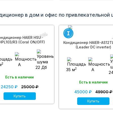
диционер в дом и офис по привлекательной 
-
-3%
ондиционер HAIER HSU-
HPL103/R3 (Coral ON/OFF)
Кондиционер HAIER-AS12T
(Leader DC inverter)
2
м
A
22 Дб
2
35 м
A
2
Есть в наличии
Есть в наличии
24250 ₽
25000 ₽
45000 ₽
49900 ₽
Купить
Купить