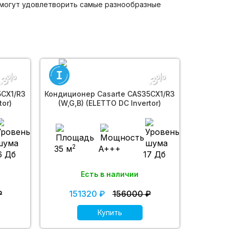
 могут удовлетворить самые разнообразные
-3%
-3%
5CX1/R3
Кондиционер Casarte CAS35CX1/R3
tor)
(W,G,B) (ELETTO DC Invertor)
2
35 м
A+++
6 Дб
17 Дб
Есть в наличии
₽
151320 ₽
156000 ₽
Купить