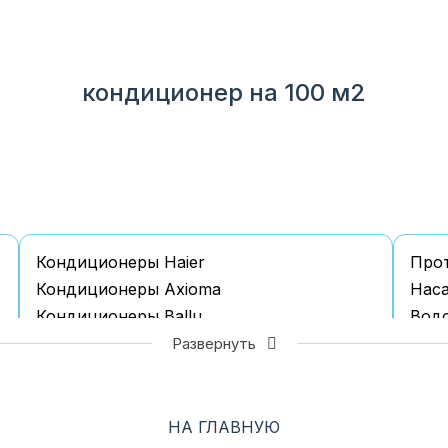
кондиционер на 100 м2
Кондиционеры Haier
Про
Кондиционеры Axioma
Наcа
Кондиционеры Ballu
Водо
Кондиционеры Casarte
Водо
Развернуть
Кондиционеры Daichi
Водо
Кондиционеры Daikin
Водо
Кондиционеры Electrolux
Водо
НА ГЛАВНУЮ