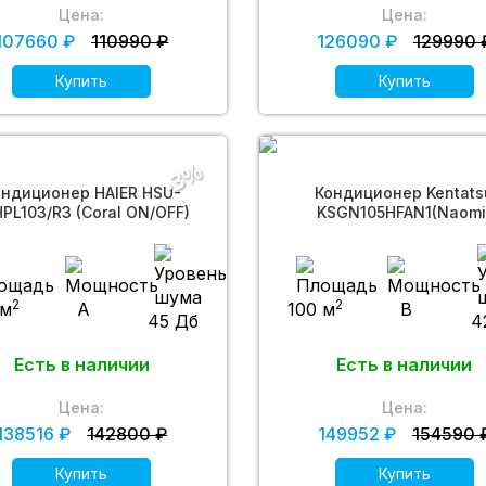
Цена:
Цена:
107660 ₽
110990 ₽
126090 ₽
129990 
Купить
Купить
-3%
ондиционер HAIER HSU-
Кондиционер Kentats
PL103/R3 (Coral ON/OFF)
KSGN105HFAN1(Naomi
2
2
 м
A
100 м
B
45 Дб
4
Есть в наличии
Есть в наличии
Цена:
Цена:
138516 ₽
142800 ₽
149952 ₽
154590 
Купить
Купить