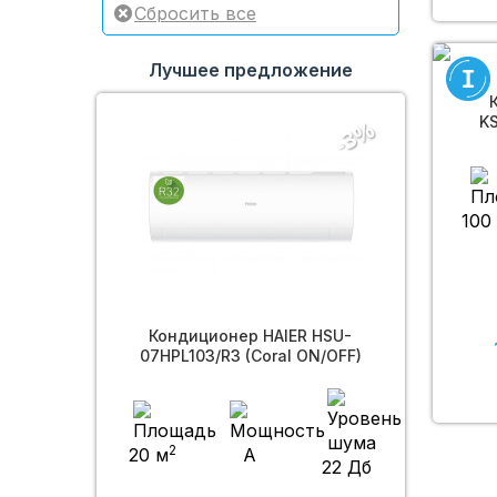
Лучшее предложение
KS
-3%
100
Кондиционер HAIER HSU-
07HPL103/R3 (Coral ON/OFF)
2
20 м
A
22 Дб