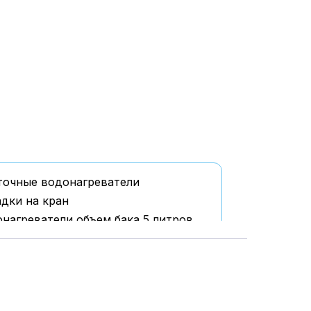
точные водонагреватели
дки на кран
нагреватели объем бака 5 литров
нагреватели объем бака 15 литров
нагреватели объем бака 30 литров
нагреватели объем бака 50 литров
нагреватели объем бака 65 литров