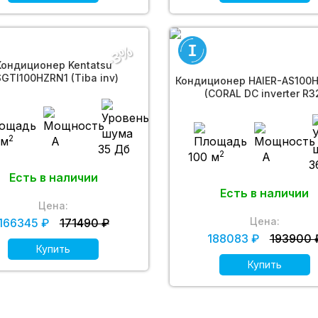
-3%
Кондиционер Kentatsu
GTI100HZRN1 (Tiba inv)
Кондиционер HAIER-AS100
(CORAL DC inverter R3
2
 м
A
35 Дб
2
100 м
A
3
Есть в наличии
Есть в наличии
Цена:
Цена:
166345 ₽
171490 ₽
188083 ₽
193900 
Купить
Купить