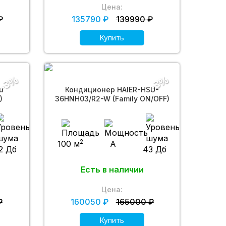
Цена:
₽
135790 ₽
139990 ₽
Купить
-3%
-3%
u
Кондиционер HAIER-HSU-
)
36HNH03/R2-W (Family ON/OFF)
2
100 м
A
2 Дб
43 Дб
Есть в наличии
Цена:
₽
160050 ₽
165000 ₽
Купить