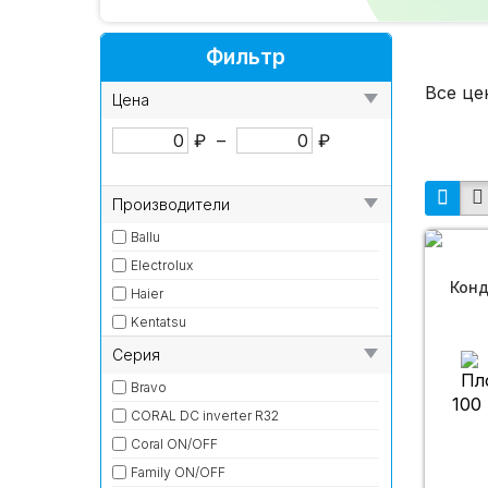
Фильтр
Все це
Цена
₽
–
₽
Производители
Ballu
Electrolux
Конд
Haier
Kentatsu
Cерия
Bravo
100
CORAL DC inverter R32
Coral ON/OFF
Family ON/OFF