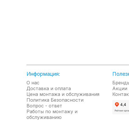
Мобильные кондиционеры
Оконные кондиционеры
Полупромышленные кондиционеры
Кондиционеры для серверных
Подключение кондиционеров
Наружные блоки HAIER
Внутренние блоки HAIER
Hаружные блоки FUNAI
Внутренние блоки FUNAI
Наружные блоки LG (R32)
Информация:
Полез
Внутренние блоки LG (R32)
О нас
Бренд
Кондиционеры LG - Electronics
Доставка и оплата
Акции
Цена монтажа и обслуживания
Кондиционеры Midea
Контак
Политика Безопасности
Кондиционеры Royal-Clima
Вопрос - ответ
Кондиционеры Zanussi
Работы по монтажу и
обслуживанию
Водонагреватели Thermex