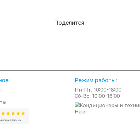
Кондиционеры Funai
Водо
Кондиционеры Hisense
Водо
Кондиционеры Hitachi
Водо
Поделится:
Кондиционеры Kentatsu
Водо
Очистители воздуха
Кон
Мойки воздуха
Элек
Увлажнители воздуха
Водя
Осушители воздуха
ИК о
Ароматизаторы воздуха
Теп
Климатический комплекс
Теп
ное:
Режим работы:
Приточные очистители воздуха
Тепл
ы
Пн-Пт: 10:00-18:00
Приточно-вытяжные очистители
Тепл
Сб-Вс: 10:00-16:00
воздуха
ты
Инф
Приточная установка
Суши
Приточно-вытяжная установка
Эле
Тепловые завесы водяные
Инфр
Тепловентиляторы водяные