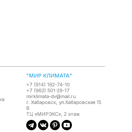
нагреватели объем бака 80 литров
нагреватели объем бака 100 литров
нагреватели объем бака 150 литров
нагреватели объем бака 200 литров
векторы
трические тепловые завесы
ные тепловые завесы
богреватели
ловентиляторы
ловые пушки жидкотопливные
"МИР КЛИМАТА"
овые пушки электрические
+7 (914) 192-74-10
овые пушки газовые
+7 (962) 501-29-17
ракрасные обогреватели ламповые
mirklimata-dv@mail.ru
г. Хабаровск, ул.Хабаровская 15
лки для рук
В
ктрокамины
ТЦ «МИРЭКС», 2 этаж
акрасные обогреватели газовые