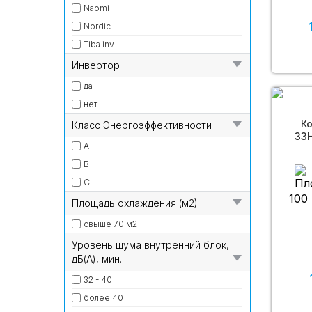
Naomi
Nordic
Tiba inv
Инвертор
да
нет
К
Класс Энергоэффективности
33H
A
B
C
100
Площадь охлаждения (м2)
свыше 70 м2
Уровень шума внутренний блок,
дБ(А), мин.
32 - 40
более 40