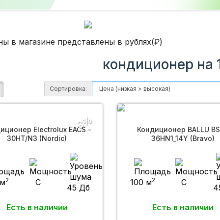
ны в магазине представлены в рублях(₽)
кондиционер на 
Сортировка:
-3%
иционер Electrolux EACS -
Кондиционер BALLU B
30HT/N3 (Nordic)
36HN1_14Y (Bravo)
2
2
 м
C
100 м
C
45 Дб
4
Есть в наличии
Есть в наличии