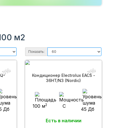
100 м2
Показать:
-3%
-3%
SQ-
Кондиционер Electrolux EACS -
36HT/N3 (Nordic)
2
100 м
C
5 Дб
45 Дб
Есть в наличии