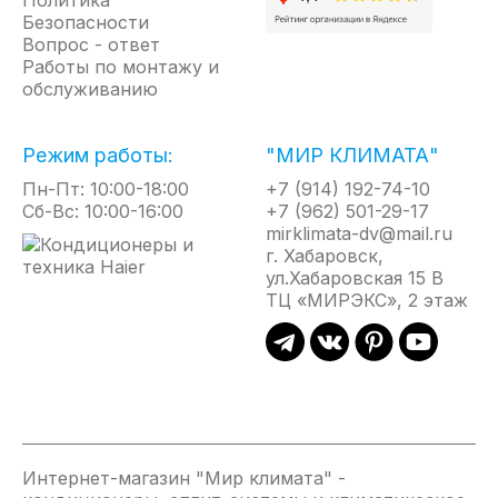
Кондиционеры Zanussi
Безопасности
Вопрос - ответ
Водонагреватели Thermex
Работы по монтажу и
обслуживанию
Кондиционеры Haier
Режим работы:
Кондиционеры Axioma
"МИР КЛИМАТА"
Кондиционеры Ballu
Пн-Пт: 10:00-18:00
+7 (914) 192-74-10
Сб-Вс: 10:00-16:00
+7 (962) 501-29-17
Кондиционеры Casarte
mirklimata-dv@mail.ru
Кондиционеры Daichi
г. Хабаровск,
Кондиционеры Daikin
ул.Хабаровская 15 В
ТЦ «МИРЭКС», 2 этаж
Кондиционеры Electrolux
Кондиционеры Funai
Кондиционеры Hisense
Кондиционеры Hitachi
Кондиционеры Kentatsu
Очистители воздуха
Интернет-магазин "Мир климата" -
Мойки воздуха