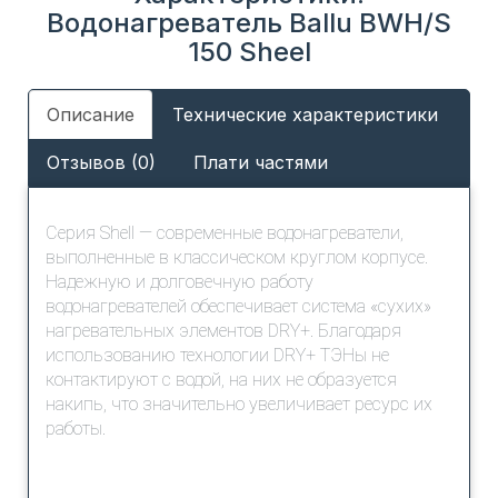
Водонагреватель Ballu BWH/S
150 Sheel
Описание
Технические характеристики
Отзывов (0)
Плати частями
Серия Shell — современные водонагреватели,
выполненные в классическом круглом корпусе.
Надежную и долговечную работу
водонагревателей обеспечивает система «сухих»
нагревательных элементов DRY+. Благодаря
использованию технологии DRY+ ТЭНы не
контактируют с водой, на них не образуется
накипь, что значительно увеличивает ресурс их
работы.