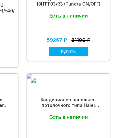
18HTT03/R3 (Tundra ON/OFF)
SU-
)/-40/
Есть в наличии
59267 ₽
61100 ₽
Купить
о-
Кондиционер напольно-
er
потолочного типа Haier
rter)
AC140S2LK1FA (ECO DC Inverter)
Есть в наличии