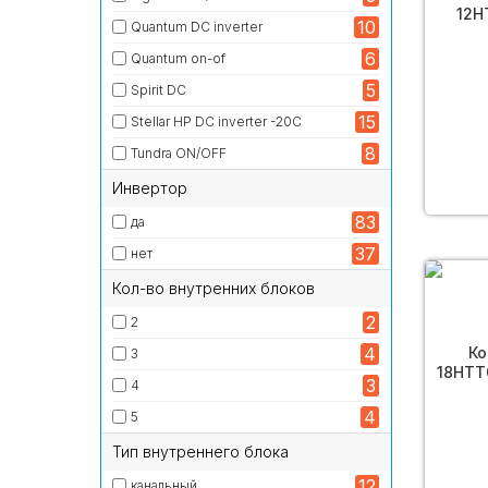
12H
10
Quantum DC inverter
6
Quantum on-of
5
Spirit DC
15
Stellar HP DC inverter -20С
8
Tundra ON/OFF
Инвертор
83
да
37
нет
Кол-во внутренних блоков
2
2
4
Ко
3
18HTT
3
4
4
5
Тип внутреннего блока
12
канальный