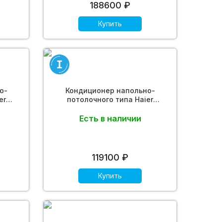
188600 ₽
Купить
о-
Кондиционер напольно-
er
потолочного типа Haier
rter)
AC71S2LG1FA (ECO DC Inverter)
Есть в наличии
119100 ₽
Купить