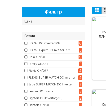
Фильтр
Цена
Ко
Cерия
07H
6
CORAL DC inverter R32
5
CORAL Expert DC inverter R32
9
Coral ON/OFF
1
Family ON/OFF
4
Flexis ON/OFF
4
FLEXIS SUPER MATCH DC Invertor
3
Jade SUPER MATCH DC Inverter
3
Leader DC inverter
2
Lightera DC Invertor(-30)
3
Ко
Lightera ON/OFF