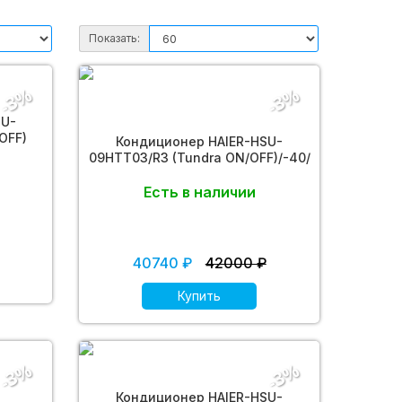
Показать:
-3%
-3%
SU-
OFF)
Кондиционер HAIER-HSU-
09HTT03/R3 (Tundra ON/OFF)/-40/
Есть в наличии
40740 ₽
42000 ₽
Купить
-3%
-3%
Кондиционер HAIER-HSU-