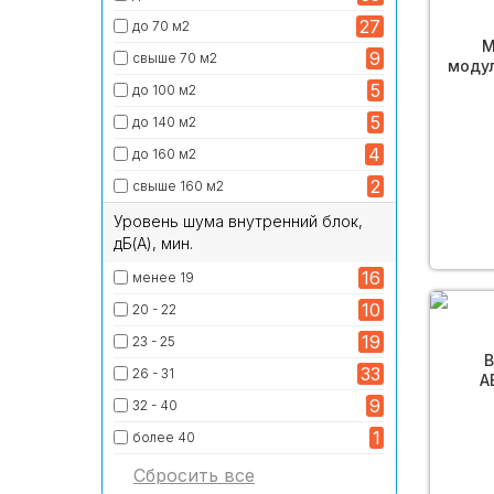
27
до 70 м2
М
9
свыше 70 м2
моду
5
до 100 м2
5
до 140 м2
4
до 160 м2
2
свыше 160 м2
Уровень шума внутренний блок,
дБ(А), мин.
16
менее 19
10
20 - 22
19
23 - 25
В
33
26 - 31
A
9
32 - 40
1
более 40