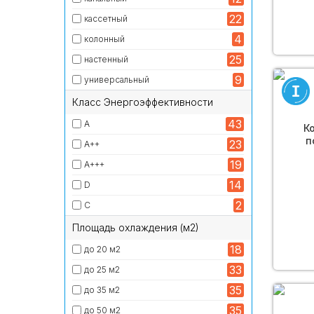
22
кассетный
4
колонный
25
настенный
9
универсальный
Класс Энергоэффективности
43
A
К
п
23
A++
AC16
19
A+++
14
D
2
С
Площадь охлаждения (м2)
18
до 20 м2
33
до 25 м2
35
до 35 м2
35
до 50 м2