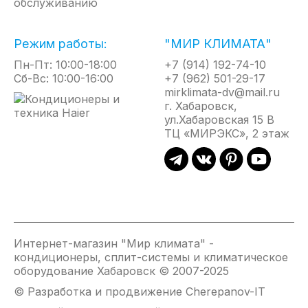
обслуживанию
КОМФОРТНЫЙ РЕЖИМ INTELIGENT AIR
Режим работы:
"МИР КЛИМАТА"
Пн-Пт: 10:00-18:00
+7 (914) 192-74-10
FLOW
Сб-Вс: 10:00-16:00
+7 (962) 501-29-17
mirklimata-dv@mail.ru
Объемный воздушный поток
г. Хабаровск,
ул.Хабаровская 15 В
ТЦ «МИРЭКС», 2 этаж
3D-Airflow
СПИРАЛЬНЫЙ ВОЗДУШНЫЙ ПОТОК
AG+ ПОКРЫТИЕ ТЕПЛООБМЕННИКА
Интернет-магазин "Мир климата" -
кондиционеры, сплит-системы и климатическое
оборудование Хабаровск © 2007-2025
© Разработка и продвижение Cherepanov-IT