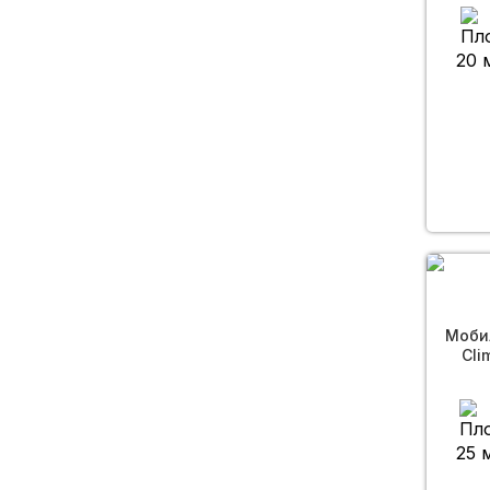
20 
Моби
Cli
25 