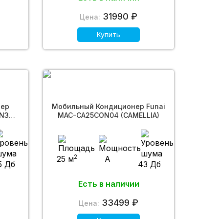
31990 ₽
Цена:
Купить
нер
Мобильный Кондиционер Funai
/N3
MAC-CA25CON04 (CAMELLIA)
2
25 м
A
5 Дб
43 Дб
Есть в наличии
33499 ₽
Цена: