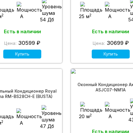
2
2
м
A
25 м
A
54 Дб
5
Есть в наличии
Есть в наличии
30599 ₽
30699 ₽
Цена:
Цена:
Купить
Купить
Оконный Кондиционер A
ASJC07-NM1A
льный Кондиционер Royal
ma RM-BS28CH-E (BUSTA)
2
20 м
A
4
2
м
A
47 Дб
Есть в наличии