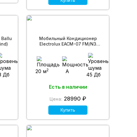
Купить
Ballu
Мобильный Кондиционер
ind)
Electrolux EACM-07 FM/N3
(Manhattan)
2
20 м
A
3 Дб
45 Дб
Есть в наличии
28990 ₽
Цена:
Купить