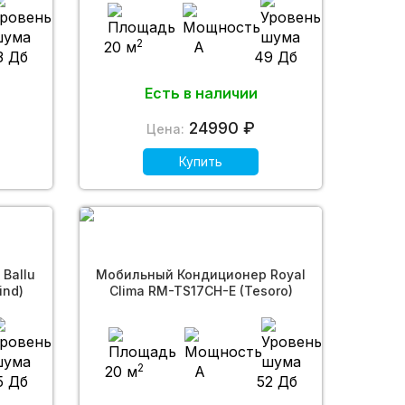
2
20 м
A
3 Дб
49 Дб
Есть в наличии
24990 ₽
Цена:
Купить
Ballu
Мобильный Кондиционер Royal
ind)
Clima RM-TS17CH-E (Tesoro)
2
20 м
A
5 Дб
52 Дб