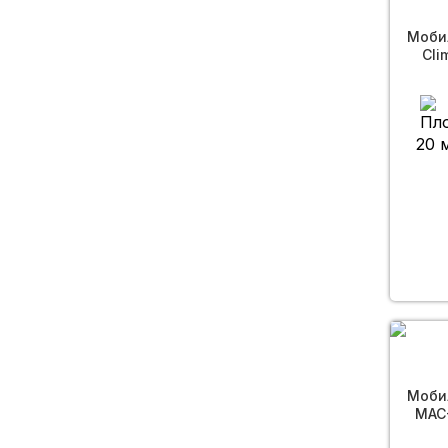
Моби
Cli
20 
Моби
MAC