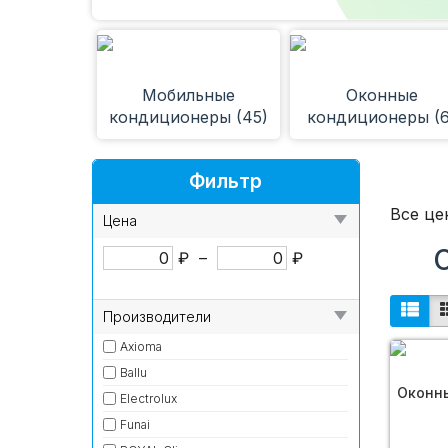
Мобильные
Оконные
кондиционеры (45)
кондиционеры (6
Фильтр
Все це
Цена
₽
–
₽
Производители
Axioma
Ballu
Оконны
Electrolux
Funai