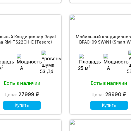
льный Кондиционер Royal
Мобильный кондиционер 
ma RM-TS22CH-E (Tesoro)
BPAC-09 SW/N1 (Smart W
2
2
м
A
25 м
A
53 Дб
5
Есть в наличии
Есть в наличии
27999 ₽
28990 ₽
Цена:
Цена:
Купить
Купить