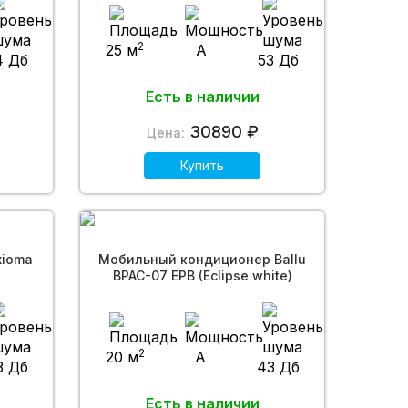
2
25 м
A
4 Дб
53 Дб
Есть в наличии
30890 ₽
Цена:
Купить
xioma
Мобильный кондиционер Ballu
BPAC-07 EPB (Eclipse white)
2
20 м
A
3 Дб
43 Дб
Есть в наличии