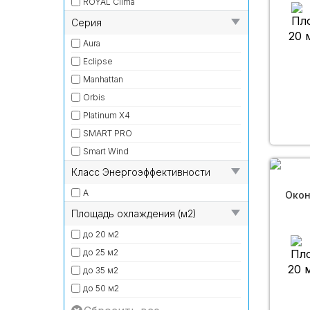
ROYAL Clima
Cерия
20 
Aura
Eclipse
Manhattan
Orbis
Platinum X4
SMART PRO
Smart Wind
Класс Энергоэффективности
A
Окон
Площадь охлаждения (м2)
до 20 м2
до 25 м2
20 
до 35 м2
до 50 м2