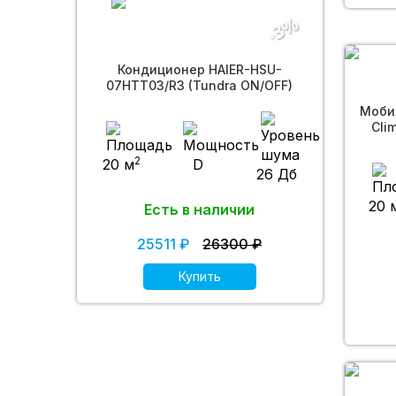
-3%
Кондиционер HAIER-HSU-
07HTT03/R3 (Tundra ON/OFF)
Моби
Cli
2
20 м
D
26 Дб
20 
Есть в наличии
25511 ₽
26300 ₽
Купить