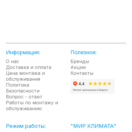
24 м2. Если необходимости в охлаждении нет, -
режим вентиляции поможет проветрить и
освежить помещение.
Функция AUTO-SWING и несколько скоростей
воздушного потока помогут выбрать настроить
комфортную работу прибора, отвечающую вашим
потребностям.
Уникальное отличие этого кондиционера в том, что
Информация:
Полезное:
он может работать как полноценный осушитель –
О нас
вы можете задать нужный уровень влажности и с
Бренды
Доставка и оплата
Акции
помощью дренажного шланга, который идет в
Цена монтажа и
Контакты
комплекте организовать процесс осушения в
обслуживания
помещении с повышенным уровнем влажности.
Политика
Эргономика прибора максимально продумана –
Безопасности
шасси, утапливаемые ручки, цветная сенсорная
Вопрос - ответ
панель управления и кронштейн для кабеля
Работы по монтажу и
делают пользование прибором максимально
обслуживанию
приятным.
Управление прибором осуществляется с помощью
Режим работы:
"МИР КЛИМАТА"
пульта дистанционного управления. С мобильным