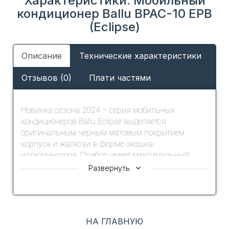
Характеристики: Мобильный
кондиционер Ballu BPAC-10 EPB
(Eclipse)
Описание
Технические характеристики
Отзывов (0)
Плати частями
Новинка сезона 2024 – серия мобильных
кондиционеров Ballu Eclipse выделяется
оригинальным черным матовым покрытием
корпуса и жалюзи в форме окошка-
иллюминатора. Прибор имеет максимальный
класс энергоэффективности благодаря
Развернуть
современному озонобезопасному фреону R290.
Полезное и интересное решение - меняющаяся
подсветка индикатора, обозначающая режим
работы прибора. Кондиционер Ballu BPAC-10
НА ГЛАВНУЮ
EPB/N6 быстро охладит помещение площадью до