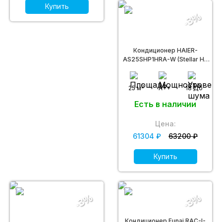
Купить
-3%
Кондиционер HAIER-
AS25SHP1HRA-W (Stellar HP
DC inverter -20С)
2
25 м
A++
18 Дб
Есть в наличии
Цена:
61304 ₽
63200 ₽
Купить
-3%
-3%
Кондиционер Funai RAC-I-