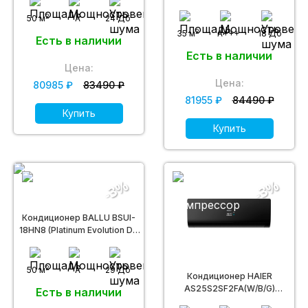
Smart Eye FULL Inverter)
2
50 м
A
24 Дб
2
35 м
A+++
18 Дб
Есть в наличии
Есть в наличии
Цена:
Цена:
80985 ₽
83490 ₽
81955 ₽
84490 ₽
Купить
Купить
-3%
-3%
Кондиционер BALLU BSUI-
18HN8 (Platinum Evolution DC
inverter)
2
50 м
A
29 Дб
Кондиционер HAIER
AS25S2SF2FA(W/B/G)
Есть в наличии
(FLEXIS SUPER MATCH DC