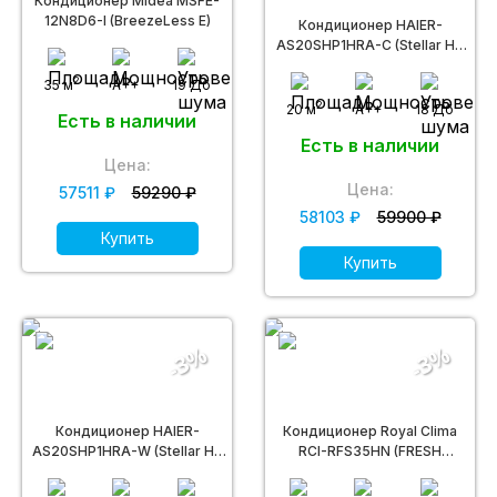
Кондиционер Midea MSFE-
12N8D6-I (BreezeLess E)
Кондиционер HAIER-
AS20SHP1HRA-C (Stellar HP
DC inverter -20С)
2
35 м
A++
19 Дб
2
20 м
A++
18 Дб
Есть в наличии
Есть в наличии
Цена:
Цена:
57511 ₽
59290 ₽
58103 ₽
59900 ₽
Купить
Купить
-3%
-3%
Кондиционер HAIER-
Кондиционер Royal Clima
AS20SHP1HRA-W (Stellar HP
RCI-RFS35HN (FRESH
DC inverter -20С)
STANDARD FULL DC
INVERTER)