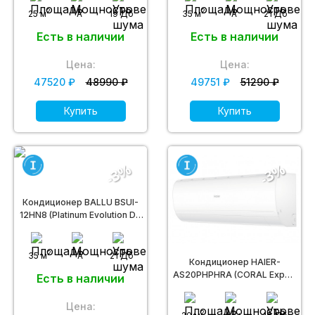
2
2
25 м
A
19 Дб
35 м
A
21 Дб
Есть в наличии
Есть в наличии
Цена:
Цена:
47520 ₽
48990 ₽
49751 ₽
51290 ₽
Купить
Купить
-3%
-3%
Кондиционер BALLU BSUI-
12HN8 (Platinum Evolution DC
inverter)
2
35 м
A
21 Дб
Кондиционер HAIER-
AS20PHPHRA (CORAL Expert
Есть в наличии
DC inverter R32)
Цена:
2