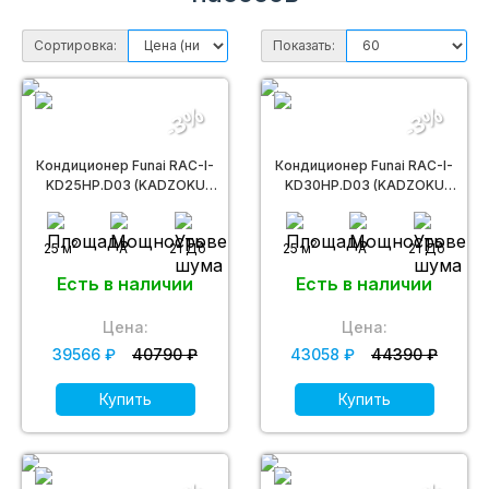
Сортировка:
Показать:
-3%
-3%
Кондиционер Funai RAC-I-
Кондиционер Funai RAC-I-
KD25HP.D03 (KADZOKU
KD30HP.D03 (KADZOKU
Inverter)
Inverter)
2
2
25 м
A
21 Дб
25 м
A
21 Дб
Есть в наличии
Есть в наличии
Цена:
Цена:
39566 ₽
40790 ₽
43058 ₽
44390 ₽
Купить
Купить