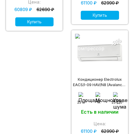
Цена:
61100 ₽
62990 ₽
60809 ₽
62690 ₽
Купить
Купить
-3%
Кондиционер Electrolux
EACS/I-09 HAV/N8 (Avalanche
DC Inverter)
2
25 м
A
25 Дб
Есть в наличии
Цена:
61100 ₽
62990 ₽