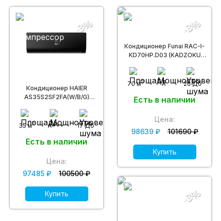
-3%
-3%
Кондиционер Funai RAC-I-
KD70HP.D03 (KADZOKU
Inverter)
2
70 м
A
26 Дб
Кондиционер HAIER
AS35S2SF2FA(W/B/G)
Есть в наличии
(FLEXIS SUPER MATCH DC
Invertor)
Цена:
2
35 м
A+++
17 Дб
98639 ₽
101690 ₽
Есть в наличии
Купить
Цена:
97485 ₽
100500 ₽
-3%
Купить