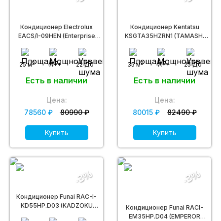
Кондиционер Electrolux
Кондиционер Kentatsu
EACS/I-09HEN (Enterprise
KSGTA35HZRN1 (TAMASHI
Super DC Inverter)
inv)
2
2
25 м
A++
22 Дб
35 м
A++
25 Дб
Есть в наличии
Есть в наличии
Цена:
Цена:
78560 ₽
80990 ₽
80015 ₽
82490 ₽
Купить
Купить
-3%
-3%
Кондиционер Funai RAC-I-
KD55HP.D03 (KADZOKU
Кондиционер Funai RACI-
Inverter)
EM35HP.D04 (EMPEROR