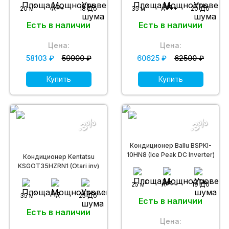
2
2
20 м
A++
18 Дб
35 м
A+++
20 Дб
Есть в наличии
Есть в наличии
Цена:
Цена:
58103 ₽
59900 ₽
60625 ₽
62500 ₽
Купить
Купить
-3%
-3%
Кондиционер Ballu BSPKI-
10HN8 (Ice Peak DC Inverter)
Кондиционер Kentatsu
KSGOT35HZRN1 (Otari inv)
2
25 м
A+++
19 Дб
2
35 м
A
25 Дб
Есть в наличии
Есть в наличии
Цена: