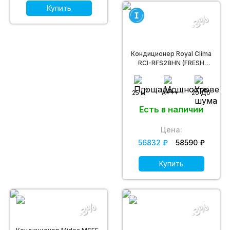
Купить
-3%
Кондиционер Royal Clima
RCI-RFS28HN (FRESH
STANDARD FULL DC
INVERTER)
2
25 м
A+++
20 Дб
Есть в наличии
Цена:
56832 ₽
58590 ₽
Купить
-3%
-3%