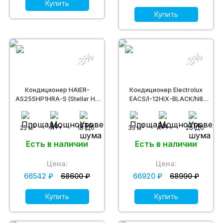
Купить
Купить
-3%
-3%
Кондиционер HAIER-
Кондиционер Electrolux
AS25SHP1HRA-S (Stellar HP
EACS/I-12HIX-BLACK/N8
DC inverter -20С)
(Onix Super DC)
2
2
25 м
A++
18 Дб
35 м
A+++
26 Дб
Есть в наличии
Есть в наличии
Цена:
Цена:
66542 ₽
68600 ₽
66920 ₽
68990 ₽
Купить
Купить