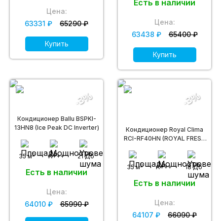
Есть в наличии
Цена:
Цена:
63331 ₽
65290 ₽
63438 ₽
65400 ₽
Купить
Купить
-3%
-3%
Кондиционер Ballu BSPKI-
13HN8 (Ice Peak DC Inverter)
Кондиционер Royal Clima
RCI-RF40HN (ROYAL FRESH
FULL DC EU INVERTER)
2
35 м
A+++
21 Дб
2
35 м
A+++
18 Дб
Есть в наличии
Есть в наличии
Цена:
Цена:
64010 ₽
65990 ₽
64107 ₽
66090 ₽