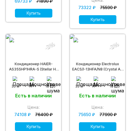
Цена:
69733 ₽
71890 ₽
73322 ₽
75590 ₽
Купить
Купить
-3%
-3%
Кондиционер HAIER-
Кондиционер Electrolux
AS35SHP1HRA-S (Stellar HP
EACS/I-13HFA/N8 (Crystal Air
DC inverter -20С)
Super DC)
2
2
35 м
A++
18 Дб
35 м
A+++
18 Дб
Есть в наличии
Есть в наличии
Цена:
Цена:
74108 ₽
76400 ₽
75650 ₽
77990 ₽
Купить
Купить