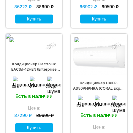
86223 ₽
88890 ₽
86902 ₽
89590 ₽
Купить
Купить
-3%
-3%
Кондиционер Electrolux
EACS/I-12HEN (Enterprise
Super DC Inverter)
Кондиционер HAIER-
2
35 м
A++
25 Дб
AS50PHPHRA (CORAL Expert
DC inverter R32)
Есть в наличии
2
50 м
A++
28 Дб
Цена:
Есть в наличии
87290 ₽
89990 ₽
Цена:
Купить