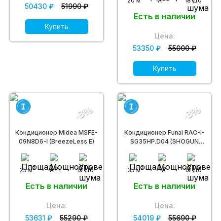
20 м
A++
18 Дб
50430 ₽
51990 ₽
Есть в наличии
Купить
Цена:
53350 ₽
55000 ₽
Купить
-3%
-3%
Кондиционер Midea MSFE-
Кондиционер Funai RAC-I-
09N8D6-I (BreezeLess E)
SG35HP.D04 (SHOGUN
Inverter)
2
2
25 м
A++
19 Дб
35 м
A
19 Дб
Есть в наличии
Есть в наличии
Цена:
Цена:
53631 ₽
55290 ₽
54019 ₽
55690 ₽