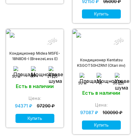
92150 ₽
95000 ₽
Купить
-3%
-3%
Кондиционер Midea MSFE-
18N8D6-I (BreezeLess E)
Кондиционер Kentatsu
KSGOT50HZRN1 (Otari inv)
2
50 м
A++
21 Дб
2
50 м
A
30 Дб
Есть в наличии
Есть в наличии
Цена:
Цена:
94371 ₽
97290 ₽
97087 ₽
100090 ₽
Купить
Купить