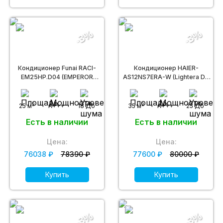
-3%
-3%
Кондиционер Funai RACI-
Кондиционер HAIER-
EM25HP.D04 (EMPEROR
AS12NS7ERA-W (Lightera DC
Smart Eye FULL Inverter)
Inverter -30)
2
2
25 м
A+++
18 Дб
35 м
A+++
25 Дб
Есть в наличии
Есть в наличии
Цена:
Цена:
76038 ₽
78390 ₽
77600 ₽
80000 ₽
Купить
Купить
-3%
-3%