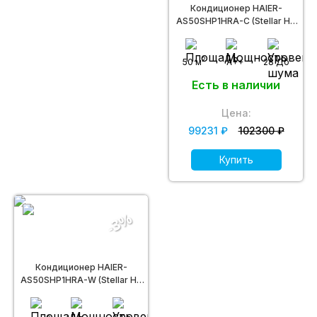
Кондиционер HAIER-
AS50SHP1HRA-C (Stellar HP
DC inverter -20С)
2
50 м
A++
28 Дб
Есть в наличии
Цена:
99231 ₽
102300 ₽
Купить
-3%
Кондиционер HAIER-
AS50SHP1HRA-W (Stellar HP
DC inverter -20С)