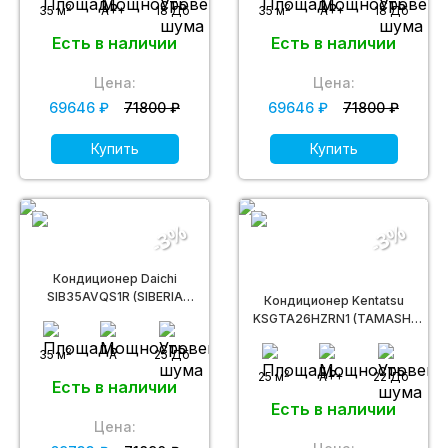
2
2
35 м
A++
18 Дб
35 м
A++
18 Дб
Есть в наличии
Есть в наличии
Цена:
Цена:
69646 ₽
71800 ₽
69646 ₽
71800 ₽
Купить
Купить
-3%
-3%
Кондиционер Daichi
SIB35AVQS1R (SIBERIA
Кондиционер Kentatsu
Inverter)
KSGTA26HZRN1 (TAMASHI
inv)
2
35 м
A
25 Дб
2
25 м
A++
22 Дб
Есть в наличии
Есть в наличии
Цена: