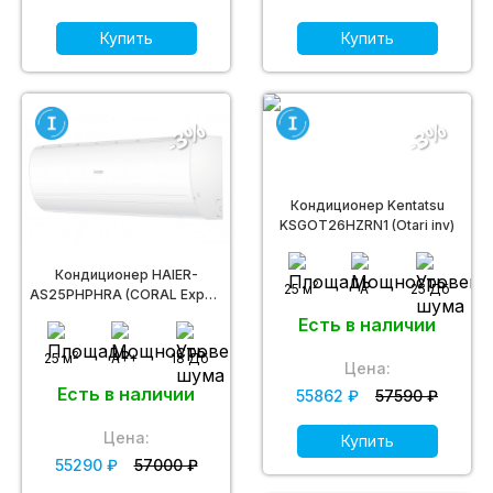
Купить
Купить
-3%
-3%
Кондиционер Kentatsu
KSGOT26HZRN1 (Otari inv)
Кондиционер HAIER-
2
25 м
A
25 Дб
AS25PHPHRA (CORAL Expert
DC inverter R32)
Есть в наличии
2
25 м
A++
18 Дб
Цена:
Есть в наличии
55862 ₽
57590 ₽
Цена:
Купить
55290 ₽
57000 ₽