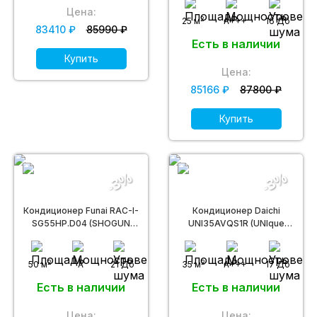
Invertor)
Цена:
2
25 м
A+++
16 Дб
83410 ₽
85990 ₽
Есть в наличии
Купить
Цена:
85166 ₽
87800 ₽
Купить
-3%
-3%
Кондиционер Funai RAC-I-
Кондиционер Daichi
SG55HP.D04 (SHOGUN
UNI35AVQS1R (UNIque
Inverter)
Inverter)
2
2
50 м
A
21 Дб
35 м
A+++
17 Дб
Есть в наличии
Есть в наличии
Цена:
Цена: