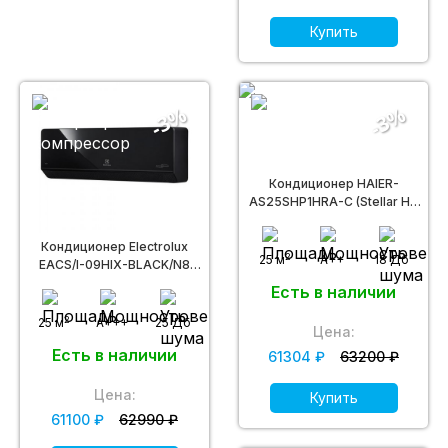
Купить
-3%
-3%
Кондиционер HAIER-
AS25SHP1HRA-C (Stellar HP
DC inverter -20С)
Кондиционер Electrolux
2
25 м
A++
18 Дб
EACS/I-09HIX-BLACK/N8
(Onix Super DC)
Есть в наличии
2
25 м
A+++
25 Дб
Цена:
Есть в наличии
61304 ₽
63200 ₽
Цена:
Купить
61100 ₽
62990 ₽