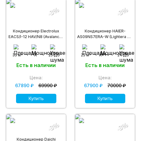
-3%
-3%
Кондиционер Electrolux
Кондиционер HAIER-
EACS/I-12 HAV/N8 (Avalanche
AS09NS7ERA-W (Lightera DC
DC Inverter)
Inverter -30)
2
2
35 м
A
25 Дб
25 м
A+++
24 Дб
Есть в наличии
Есть в наличии
Цена:
Цена:
67890 ₽
69990 ₽
67900 ₽
70000 ₽
Купить
Купить
-3%
-3%
Кондиционер Daichi