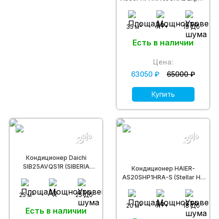
DC inverter R32)
2
35 м
A++
19 Дб
Есть в наличии
Цена:
63050 ₽
65000 ₽
Купить
-3%
-3%
Кондиционер Daichi
SIB25AVQS1R (SIBERIA
Кондиционер HAIER-
Inverter)
AS20SHP1HRA-S (Stellar HP
DC inverter -20С)
2
25 м
A
25 Дб
2
20 м
A++
18 Дб
Есть в наличии