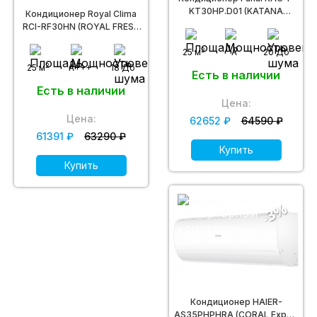
KT30HP.D01 (KATANA
Кондиционер Royal Clima
Inverter)
RCI-RF30HN (ROYAL FRESH
FULL DC EU INVERTER)
2
25 м
A
20 Дб
2
25 м
A+++
18 Дб
Есть в наличии
Есть в наличии
Цена:
Цена:
62652 ₽
64590 ₽
61391 ₽
63290 ₽
Купить
Купить
-3%
Кондиционер HAIER-
AS35PHPHRA (CORAL Expert