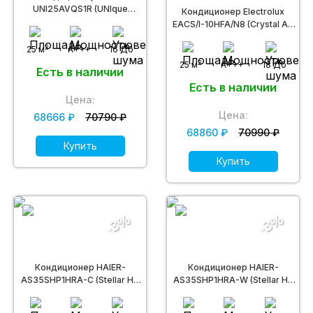
UNI25AVQS1R (UNIque
Кондиционер Electrolux
Inverter)
EACS/I-10HFA/N8 (Crystal Air
Super DC)
2
25 м
A+++
16 Дб
2
25 м
A+++
18 Дб
Есть в наличии
Есть в наличии
Цена:
Цена:
68666 ₽
70790 ₽
68860 ₽
70990 ₽
Купить
Купить
-3%
-3%
Кондиционер HAIER-
Кондиционер HAIER-
AS35SHP1HRA-C (Stellar HP
AS35SHP1HRA-W (Stellar HP
DC inverter -20С)
DC inverter -20С)