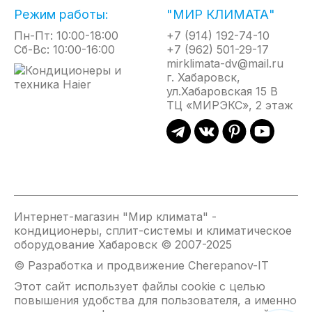
(ОПЦИОНАЛЬНО)
Режим работы:
"МИР КЛИМАТА"
Блок Oxigent fresh, оснащен воздушным фильтром,
центробежным вентилятором и устанавливается
Пн-Пт: 10:00-18:00
+7 (914) 192-74-10
снаружи здания. Он осуществляет подачу, воздуха
Сб-Вс: 10:00-16:00
+7 (962) 501-29-17
с улицы по специальному воздуховоду. Объем
mirklimata-dv@mail.ru
подачи свежего воздуха контролирует процессор
г. Хабаровск,
внутреннего блока. Система Haier может подавать
ул.Хабаровская 15 В
в помещение до 30м3/ч.
ТЦ «МИРЭКС», 2 этаж
ФУНКЦИЯ ОБЪЕМНОГО ВОЗДУШНОГО
ПОТОКА
Для быстрого создания комфортного микроклимата
и получения эффекта естественной циркуляции
воздуха предусмот ре ноавтоматическое
Интернет-магазин "Мир климата" -
согласование качания сдвоенных горизонтальных
кондиционеры, сплит-системы и климатическое
заслонок и жалюзи с вертикальными створками.
оборудование Хабаровск © 2007-2025
© Разработка и продвижение Cherepanov-IT
ВОЗДУШНЫЙ ПОТОК 12М
Этот сайт использует файлы cookie с целью
повышения удобства для пользователя, а именно
Уникальная конструкция воздушной системы