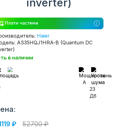
inverter)
роизводитель:
Haier
одель: AS35HQJ1HRA-B (Quantum DC
verter)
сть в наличии
5
A
2
23
Дб
ена:
1119 ₽
52700 ₽