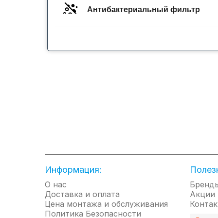
Антибактериальный фильтр
evo Wi-fi
Авторестарт
КЛАСС ЭНЕРГОЭФФЕКТИВНОСТИ "A"
ПОКРЫТИЕ ТЕПЛООБМЕННИКА BLUE FIN
СКРЫТАЯ ПАНЕЛЬ ИНДИКАЦИИ
Информация:
Полез
О нас
Бренд
Доставка и оплата
Акции
Цена монтажа и обслуживания
Контак
ФУНКЦИЯ КОМФОРТНОГО СНА
Политика Безопасности