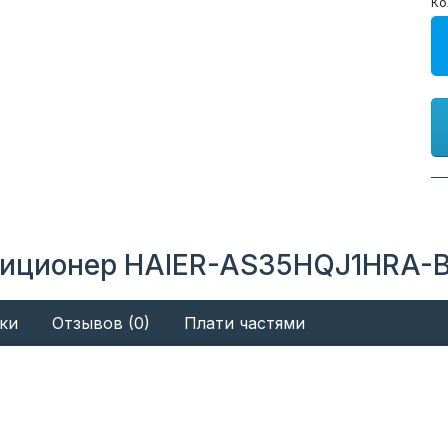
Ко
иционер HAIER-AS35HQJ1HRA-B 
ки
Отзывов (0)
Плати частями