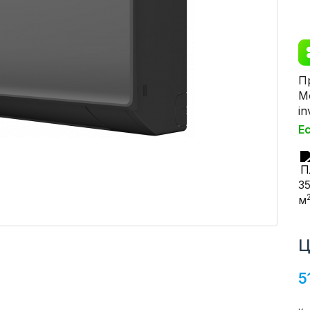
П
М
in
Е
3
м
Ц
5