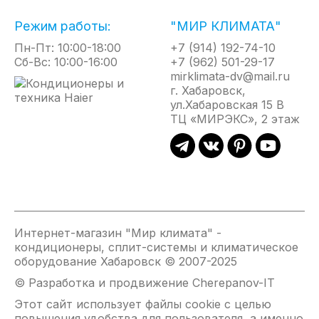
(ОПЦИОНАЛЬНО)
Режим работы:
"МИР КЛИМАТА"
Блок Oxigent fresh, оснащен воздушным фильтром,
центробежным вентилятором и устанавливается
Пн-Пт: 10:00-18:00
+7 (914) 192-74-10
снаружи здания. Он осуществляет подачу, воздуха
Сб-Вс: 10:00-16:00
+7 (962) 501-29-17
с улицы по специальному воздуховоду. Объем
mirklimata-dv@mail.ru
подачи свежего воздуха контролирует процессор
г. Хабаровск,
внутреннего блока. Система Haier может подавать
ул.Хабаровская 15 В
в помещение до 30м3/ч.
ТЦ «МИРЭКС», 2 этаж
ФУНКЦИЯ ОБЪЕМНОГО ВОЗДУШНОГО
ПОТОКА
Для быстрого создания комфортного микроклимата
и получения эффекта естественной циркуляции
воздуха предусмот ре ноавтоматическое
Интернет-магазин "Мир климата" -
согласование качания сдвоенных горизонтальных
кондиционеры, сплит-системы и климатическое
заслонок и жалюзи с вертикальными створками.
оборудование Хабаровск © 2007-2025
© Разработка и продвижение Cherepanov-IT
ВОЗДУШНЫЙ ПОТОК 12М
Этот сайт использует файлы cookie с целью
повышения удобства для пользователя, а именно