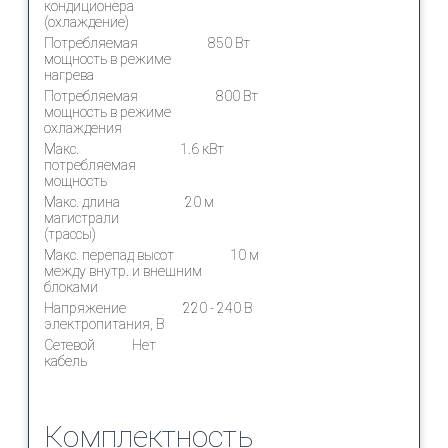
кондиционера
(охлаждение)
Потребляемая
850 Вт
мощность в режиме
нагрева
Потребляемая
800 Вт
мощность в режиме
охлаждения
Макс.
1.6 кВт
потребляемая
мощность
Макс. длина
20 м
магистрали
(трассы)
Макс. перепад высот
10 м
между внутр. и внешним
блоками
Напряжение
220 - 240 В
электропитания, В
Сетевой
Нет
кабель
Комплектность