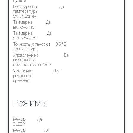
пульта
Регулировка
Да
температуры
охлаждения
Таймер на
Да
включение
Таймер на
Да
отключение
Точность установки
0,5 °С
температуры
Управление c
Да
мобильного
приложения по Wi-Fi
Установка
Нет
реального
времени
Режимы
Режим
Да
SLEEP
Режим
Да