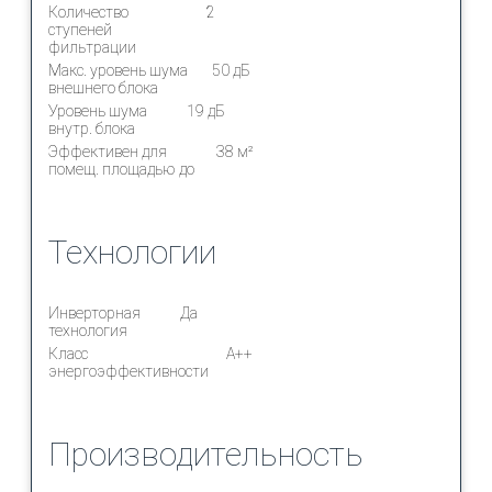
Количество
2
ступеней
фильтрации
Макс. уровень шума
50 дБ
внешнего блока
Уровень шума
19 дБ
внутр. блока
Эффективен для
38 м²
помещ. площадью до
Технологии
Инверторная
Да
технология
Класс
A++
энергоэффективности
Производительность