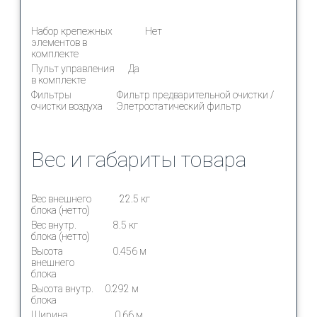
Набор крепежных
Нет
элементов в
комплекте
Пульт управления
Да
в комплекте
Фильтры
Фильтр предварительной очистки /
очистки воздуха
Элетростатический фильтр
Вес и габариты товара
Вес внешнего
22.5 кг
блока (нетто)
Вес внутр.
8.5 кг
блока (нетто)
Высота
0.456 м
внешнего
блока
Высота внутр.
0.292 м
блока
Ширина
0.66 м