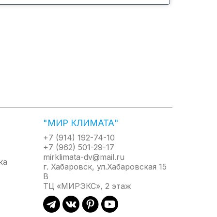
а, дополненная Турбо режимом, Ночным
ультом за счет встроенного в пульт датчика
терий, вирусов, плесени и аллергенов.
дежным покрытием BlueFin.
"МИР КЛИМАТА"
+7 (914) 192-74-10
+7 (962) 501-29-17
mirklimata-dv@mail.ru
г. Хабаровск, ул.Хабаровская 15
В
ТЦ «МИРЭКС», 2 этаж