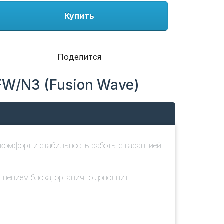
Купить
Поделится
FW/N3 (Fusion Wave)
 комфорт и стабильность работы с гарантией
нением блока, органично дополнит
ности А с широком диапазоне температур от
а только когда теплообменник уже прогреется.