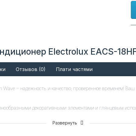
ндиционер Electrolux EACS-18H
ки
Отзывов (0)
Плати частями
on Wave – надежность и качество, проверенное временем! Ваш
олнообразными декоративными элементами и глянцевым испол
Развернуть
 комфортный микроклимат с высоким классом энергоэффектив
езонье с комфортом функции теплого старта и запуска прибор