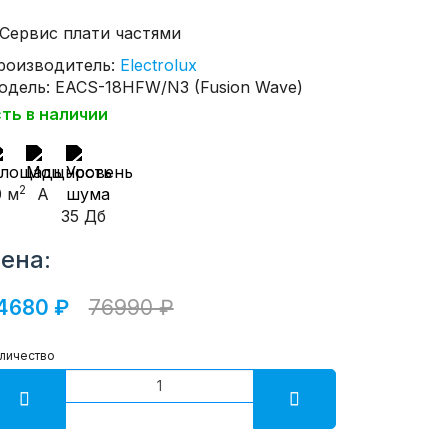
роизводитель:
Electrolux
одель: EACS-18HFW/N3 (Fusion Wave)
сть в наличии
2
0 м
A
35 Дб
ена:
4680 ₽
76990 ₽
личество