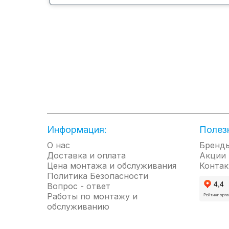
Функция 4D потока воздуха с возможность р
режимом, позволит поддерживать оптимальн
Благодаря функции I-Feel, кондиционер созда
температуры.
Система фильтрации воздуха с использованием
Долговечность работы внутреннего блока обе
Информация:
Полез
О нас
Бренд
Доставка и оплата
Акции
Цена монтажа и обслуживания
Контак
Политика Безопасности
Вопрос - ответ
Работы по монтажу и
обслуживанию