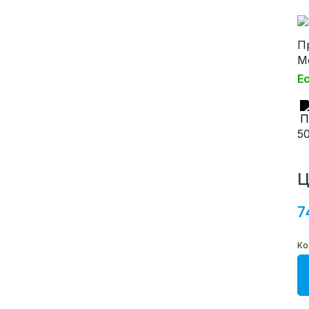
П
М
Е
5
Ц
7
Ко