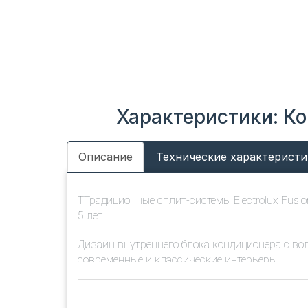
Характеристики: Ко
Описание
Технические характеристи
ТТрадиционные сплит-системы Electrolux Fusi
5 лет.
Дизайн внутреннего блока кондиционера с в
современные и классические интерьеры.
Кондиционер Electrolux Fusion Wave создаст
-15 до +43⁰С, обогревая пространство в межс