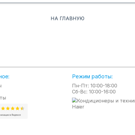
егулировки горизонтальных и вертикальных жалюзи с пульт
ый микроклимат в нужно режиме в подходящий момент.
НА ГЛАВНУЮ
ст оптимальные условия в месте вашего нахождения рядом с п
 6-ти ступенчатого фильтра помогает очищать воздух от бак
спечивается защитой теплообменника от коррозии с высокона
ное:
Режим работы:
ы
Пн-Пт: 10:00-18:00
Сб-Вс: 10:00-16:00
ты