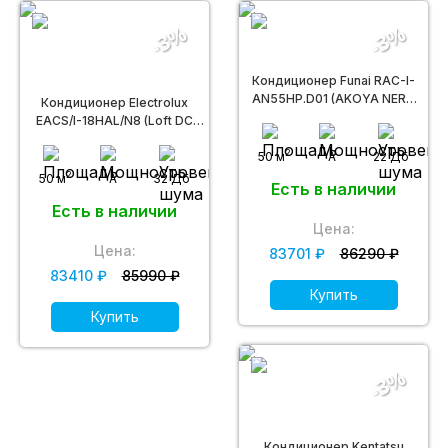
-3%
-3%
Кондиционер Funai RAC-I-
AN55HP.D01 (AKOYA NERO
Кондиционер Electrolux
Inverter)
EACS/I-18HAL/N8 (Loft DC
Inverter)
2
50 м
A
22 Дб
2
50 м
A
32 Дб
Есть в наличии
Есть в наличии
Цена:
Цена:
83701 ₽
86290 ₽
83410 ₽
85990 ₽
Купить
Купить
-3%
Кондиционер Kentatsu