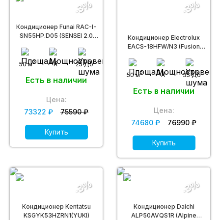
-3%
-3%
Кондиционер Funai RAC-I-
SN55HP.D05 (SENSEI 2.0
Кондиционер Electrolux
Inverter)
EACS-18HFW/N3 (Fusion
Wave)
2
50 м
A
25 Дб
2
50 м
A
35 Дб
Есть в наличии
Есть в наличии
Цена:
Цена:
73322 ₽
75590 ₽
74680 ₽
76990 ₽
Купить
Купить
-3%
-3%
Кондиционер Kentatsu
Кондиционер Daichi
KSGYK53HZRN1(YUKI)
ALP50AVQS1R (Alpine