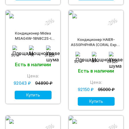
-3%
-3%
Кондиционер Midea
MSAG4W-18N8C2S-I
Кондиционер HAIER-
(Persona Inverter Wi-Fi)
AS50PHPHRA (CORAL Expert
DC inverter R32)
2
50 м
A
31 Дб
2
50 м
A++
28 Дб
Есть в наличии
Есть в наличии
Цена:
Цена:
92043 ₽
94890 ₽
92150 ₽
95000 ₽
Купить
Купить
-3%
-3%