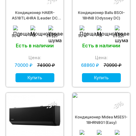
-7%
-3%
Кондиционер HAIER-
Кондиционер Ballu BSOI-
AS18TL4HRA (Leader DC
18HN8 (Odyssey DС)
inverter)
2
2
50 м
A
28 Дб
50 м
A
23 Дб
Есть в наличии
Есть в наличии
Цена:
Цена:
70000 ₽
74900 ₽
68860 ₽
70990 ₽
Купить
Купить
-3%
-3%
Кондиционер Midea MSES1-
18HRN8G1 (Easy)