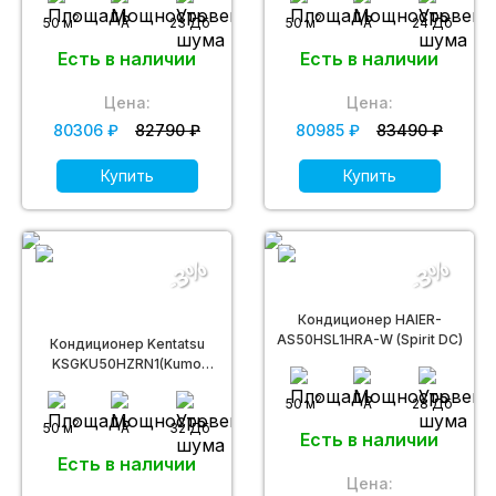
2
2
50 м
A
23 Дб
50 м
A
24 Дб
Есть в наличии
Есть в наличии
Цена:
Цена:
80306 ₽
82790 ₽
80985 ₽
83490 ₽
Купить
Купить
-3%
-3%
Кондиционер HAIER-
AS50HSL1HRA-W (Spirit DC)
Кондиционер Kentatsu
KSGKU50HZRN1(Kumo
Inverter)
2
50 м
A
28 Дб
2
50 м
A
32 Дб
Есть в наличии
Есть в наличии
Цена: