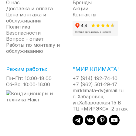
О нас
Бренды
Кондиционеры Midea
Доставка и оплата
Акции
Кондиционеры Royal-Clima
Цена монтажа и
Контакты
обслуживания
Кондиционеры Zanussi
Политика
Водонагреватели Thermex
Безопасности
Вопрос - ответ
Работы по монтажу и
обслуживанию
Кондиционеры Haier
Кондиционеры Axioma
Кондиционеры Ballu
Режим работы:
"МИР КЛИМАТА"
Кондиционеры Casarte
Пн-Пт: 10:00-18:00
+7 (914) 192-74-10
Кондиционеры Daichi
Сб-Вс: 10:00-16:00
+7 (962) 501-29-17
mirklimata-dv@mail.ru
Кондиционеры Daikin
г. Хабаровск,
Кондиционеры Electrolux
ул.Хабаровская 15 В
Кондиционеры Funai
ТЦ «МИРЭКС», 2 этаж
Кондиционеры Hisense
Кондиционеры Hitachi
Кондиционеры Kentatsu