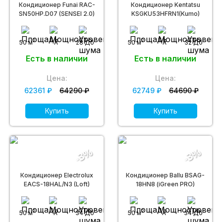
Кондиционер Funai RAC-
Кондиционер Kentatsu
SN50HP.D07 (SENSEI 2.0)
KSGKU53HFRN1(Kumo)
2
2
50 м
A
28 Дб
50 м
A
32 Дб
Есть в наличии
Есть в наличии
Цена:
Цена:
62361 ₽
64290 ₽
62749 ₽
64690 ₽
Купить
Купить
-3%
-3%
Кондиционер Electrolux
Кондиционер Ballu BSAG-
EACS-18HAL/N3 (Loft)
18HN8 (iGreen PRO)
2
2
50 м
A
34 Дб
50 м
A
34 Дб