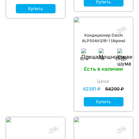
Купить
Купить
-3%
Кондиционер Daichi
ALP50AVQ1R-1 (Alpine)
2
50 м
A
33 Дб
Есть в наличии
Цена:
62361 ₽
64290 ₽
Купить
-3%
-3%