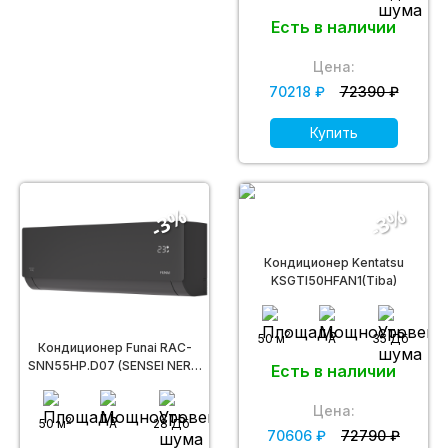
Есть в наличии
Цена:
70218 ₽
72390 ₽
Купить
-3%
-3%
Кондиционер Kentatsu
KSGTI50HFAN1(Tiba)
2
50 м
A
35 Дб
Кондиционер Funai RAC-
SNN55HP.D07 (SENSEI NERO
Есть в наличии
2.0)
Цена:
2
50 м
A
28 Дб
70606 ₽
72790 ₽