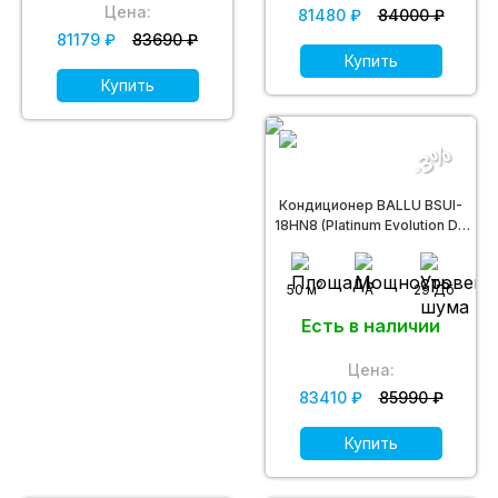
Цена:
81480 ₽
84000 ₽
81179 ₽
83690 ₽
Купить
Купить
-3%
Кондиционер BALLU BSUI-
18HN8 (Platinum Evolution DC
inverter)
2
50 м
A
29 Дб
Есть в наличии
Цена:
83410 ₽
85990 ₽
Купить