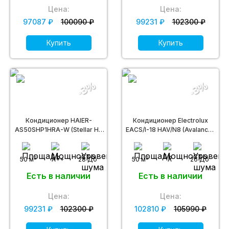
Цена:
Цена:
97087 ₽
100090 ₽
99231 ₽
102300 ₽
Купить
Купить
-3%
-3%
Кондиционер HAIER-
Кондиционер Electrolux
AS50SHP1HRA-W (Stellar HP
EACS/I-18 HAV/N8 (Avalanche
DC inverter -20С)
DC Inverter)
2
2
50 м
A++
28 Дб
50 м
A
26 Дб
Есть в наличии
Есть в наличии
Цена:
Цена:
99231 ₽
102300 ₽
102810 ₽
105990 ₽