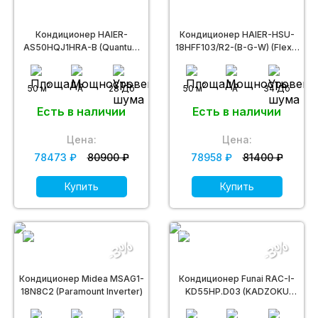
Кондиционер HAIER-
Кондиционер HAIER-HSU-
AS50HQJ1HRA-B (Quantum
18HFF103/R2-(B-G-W) (Flexis
DC inverter)
ON/OFF)
2
2
50 м
A
28 Дб
50 м
A
34 Дб
Есть в наличии
Есть в наличии
Цена:
Цена:
78473 ₽
80900 ₽
78958 ₽
81400 ₽
Купить
Купить
-3%
-3%
Кондиционер Midea MSAG1-
Кондиционер Funai RAC-I-
18N8C2 (Paramount Inverter)
KD55HP.D03 (KADZOKU
Inverter)