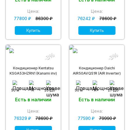
Цена:
Цена:
77800 ₽
86300 ₽
76242 ₽
78600 ₽
Купить
Купить
-3%
-3%
Кондиционер Kentatsu
Кондиционер Daichi
KSGA53HZRN1 (Kanami inv)
AIR50AVQS1R (AIR Inverter)
2
2
50 м
A
20 Дб
50 м
A+
27 Дб
Есть в наличии
Есть в наличии
Цена:
Цена:
76329 ₽
78690 ₽
77590 ₽
79990 ₽