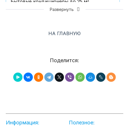
2
Бытовые кондиционеры до 25 м
2
Бытовые кондиционеры до 35 м
Развернуть
2
Бытовые кондиционеры до 50 м
2
Бытовые кондиционеры до 70 м
2
Бытовые кондиционеры свыше 70 м
НА ГЛАВНУЮ
Мобильные кондиционеры
Оконные кондиционеры
Полупромышленные кондиционеры
Поделится:
Кондиционеры для серверных
Подключение кондиционеров
Наружные блоки HAIER
Внутренние блоки HAIER
Hаружные блоки FUNAI
Внутренние блоки FUNAI
Наружные блоки LG (R32)
Внутренние блоки LG (R32)
Информация:
Полезное:
Кондиционеры LG - Electronics