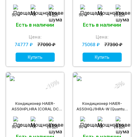
Inverter)
2
2
50 м
A
24 Дб
50 м
A
20 Дб
Есть в наличии
Есть в наличии
Цена:
Цена:
74777 ₽
77090 ₽
75068 ₽
77390 ₽
Купить
Купить
-10%
-3%
Кондиционер HAIER-
Кондиционер HAIER-
AS50HPLHRA (CORAL DC
AS50HQJ1HRA-W (Quantum
inverter R32)
DC inverter)
2
2
50 м
A
28 Дб
50 м
A
28 Дб
Есть в наличии
Есть в наличии