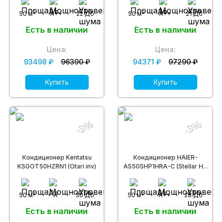
2
2
50 м
A++
22 Дб
50 м
A++
21 Дб
Есть в наличии
Есть в наличии
Цена:
Цена:
93498 ₽
96390 ₽
94371 ₽
97290 ₽
Купить
Купить
-3%
-3%
Кондиционер Kentatsu
Кондиционер HAIER-
KSGOT50HZRN1 (Otari inv)
AS50SHP1HRA-C (Stellar HP
DC inverter -20С)
2
2
50 м
A
30 Дб
50 м
A++
28 Дб
Есть в наличии
Есть в наличии