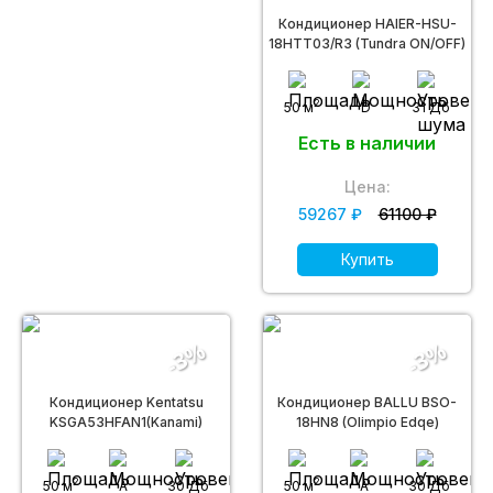
Кондиционер HAIER-HSU-
18HTT03/R3 (Tundra ON/OFF)
2
50 м
D
31 Дб
Есть в наличии
Цена:
59267 ₽
61100 ₽
Купить
-3%
-3%
Кондиционер Kentatsu
Кондиционер BALLU BSO-
KSGA53HFAN1(Kanami)
18HN8 (Olimpio Edqe)
2
2
50 м
A
30 Дб
50 м
A
30 Дб