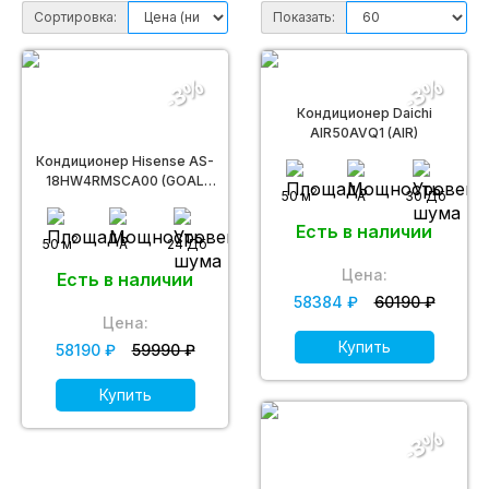
Сортировка:
Показать:
-3%
-3%
Кондиционер Daichi
AIR50AVQ1 (AIR)
Кондиционер Hisense AS-
18HW4RMSCA00 (GOAL
2
50 м
A
30 Дб
Classic A Wi-Fi)
Есть в наличии
2
50 м
A
24 Дб
Цена:
Есть в наличии
58384 ₽
60190 ₽
Цена:
Купить
58190 ₽
59990 ₽
Купить
-3%