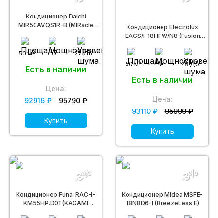
Кондиционер Daichi
MIR50AVQS1R-B (MIRacle
Кондиционер Electrolux
Inverter)
EACS/I-18HFW/N8 (Fusion
Wave Super DC)
2
50 м
A
27 Дб
2
50 м
A
28 Дб
Есть в наличии
Есть в наличии
Цена:
Цена:
92916 ₽
95790 ₽
93110 ₽
95990 ₽
Купить
Купить
-3%
-3%
Кондиционер Funai RAC-I-
Кондиционер Midea MSFE-
KM55HP.D01 (KAGAMI
18N8D6-I (BreezeLess E)
Inverter)