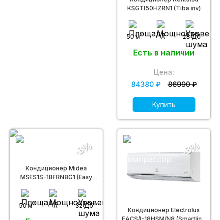
KSGTI50HZRN1 (Tiba inv)
2
50 м
A
28 Дб
Есть в наличии
Цена:
84380 ₽
86990 ₽
Купить
-3%
-3%
Кондиционер Midea
MSES1S-18FRN8G1 (Easy
Inverter)
2
50 м
A
32 Дб
Кондиционер Electrolux
EACS/I-18HSM/N8 (Smartline