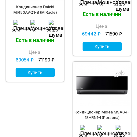
2
50 м
A
32 Дб
Кондиционер Daichi
MIR50AVQ1-B (MIRacle)
Есть в наличии
Цена:
2
50 м
A
30 Дб
69442 ₽
71590 ₽
Есть в наличии
Купить
Цена:
69054 ₽
71190 ₽
-3%
Купить
Кондиционер Midea MSAG4-
18HRN1-I (Persona)
2
50 м
A
30 Дб