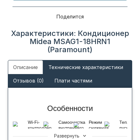
Поделится
Характеристики: Кондиционер
Midea MSAG1-18HRN1
(Paramount)
Описание
Технические характеристики
Отзывов (0)
Плати частями
Особенности
Wi-Fi-
Самоочистка
Режим
Теплый
контроллер
внутреннего
снижения
пуск
(опция)
блока
шума
При
Развернуть
внутреннего
Функция
Когда
включени