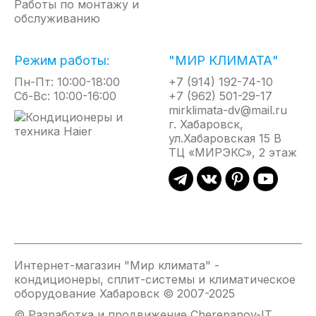
Работы по монтажу и
значения.
с
поступле
обслуживанию
ребер
холодног
испарителя.
воздуха
После
в
Режим работы:
"МИР КЛИМАТА"
этого
начале
блок
работы
Пн-Пт: 10:00-18:00
+7 (914) 192-74-10
переходит
и
Сб-Вс: 10:00-16:00
+7 (962) 501-29-17
в
избежать
mirklimata-dv@mail.ru
режим
некомфор
г. Хабаровск,
обогрева
ощущени
ул.Хабаровская 15 В
с
ТЦ «МИРЭКС», 2 этаж
малой
скоростью
вращения
вентилятора,
и
происходит
осушка
деталей
Интернет-магазин "Мир климата" -
внутреннего
кондиционеры, сплит-системы и климатическое
блока.
оборудование Хабаровск © 2007-2025
Наконец,
© Разработка и продвижение Cherepanov-IT