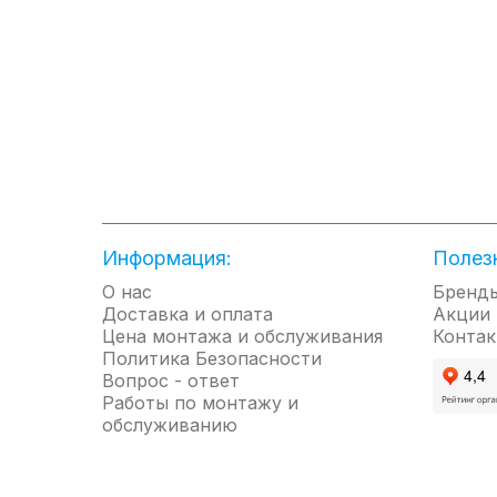
Авто
Автоматическое изменение
скорости вращения
вентилятора для поддержания
стабильной температуры.
Турбо
Для быстрого охлаждения или
Информация:
Полез
обогрева помещения
компрессор и вентилятор
О нас
Бренд
внутреннего блока работают на
Доставка и оплата
Акции
максимальных оборотах.
Цена монтажа и обслуживания
Контак
Политика Безопасности
Автоматический перезапуск
Вопрос - ответ
Автоматический перезапуск
Работы по монтажу и
после устранения сбоя
обслуживанию
энергоснабжения.