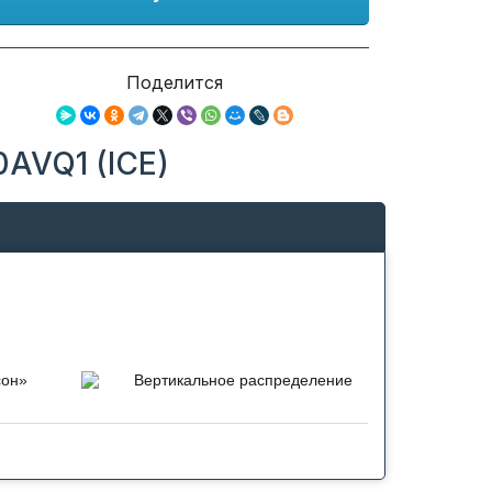
Поделится
0AVQ1 (ICE)
сон»
Вертикальное распределение
 Ее
Автоматическое качание
ращает
горизонтальной заслонки.
регрев
.