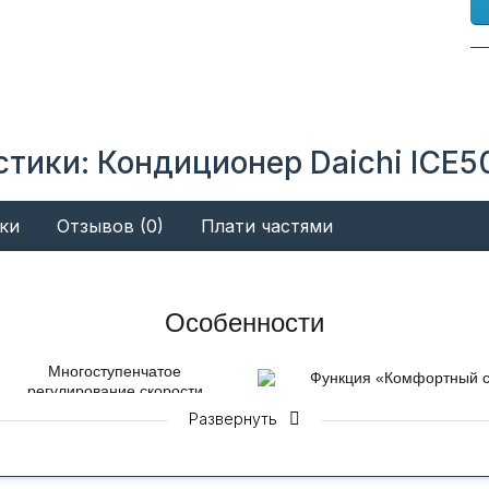
тики: Кондиционер Daichi ICE5
ки
Отзывов (0)
Плати частями
Особенности
Многоступенчатое
Функция «Комфортный 
регулирование скорости
"Комфортный сон".
вентилятора
Развернуть
использование предотв
Несколько ступеней скорости
переохлаждение или пе
вентилятора позволяет создать
спящего человека
любому пользователю
наиболее приятные условия