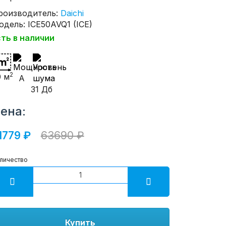
роизводитель:
Daichi
одель: ICE50AVQ1 (ICE)
сть в наличии
2
0 м
A
31 Дб
ена:
1779 ₽
63690 ₽
личество
Купить