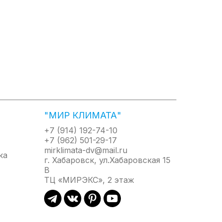
ты
Локальный комфорт
ного
Заданная температура
о блока
поддерживается в месте
ха.
нахождения дистанционного
пульта.
арту
Оптимальное оттаивание
тилятор
Размораживание наружного
"МИР КЛИМАТА"
ючается
блока длится строго
ева
необходимое время без
+7 (914) 192-74-10
еннего
снижения уровня комфорта в
+7 (962) 501-29-17
режиме обогрева.
mirklimata-dv@mail.ru
г. Хабаровск, ул.Хабаровская 15
льтр
Противоплесневая обработка
В
ожает
В корпусе внутреннего блока
ТЦ «МИРЭКС», 2 этаж
аляет
плесень не образуется
благодаря продуманной
конструкции и работе
вентилятора некоторое время