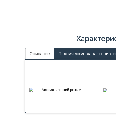
Характерис
Описание
Технические характеристи
Автоматический режим
Кондиционер автоматически
выберет подходящий режим
работы, на охлаждение или
обогрев, в соответствии с
заданной температурой.