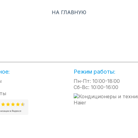
пребывания.
НА ГЛАВНУЮ
Режим осушения воздуха
Бесшумный режим рабо
Режим осушения приводит к
Установка минималь
значительному снижению
уровня шума внутреннег
влажности без заметного
для спокойного отды
охлаждения помещения.
Режим «Дежурный»
Подготовка к теплому ст
В режиме обогрева в
В режиме обогрева вен
ное:
Режим работы:
помещении будет стабильно
внутреннего блока вкл
поддерживаться температура
только после прогр
ы
Пн-Пт: 10:00-18:00
выше 0 °С во время вашего
теплообменника внутр
Сб-Вс: 10:00-16:00
отсутствия.
блока.
ты
Коррозионная стойкость
Фотокаталитический фи
Корпус наружного блока и
Задерживает и уничт
теплообменники имеют
бактерии, вирусы, уд
специальные покрытия для
запахи.
защиты от влаги, абразивных
частиц и агрессивных веществ.