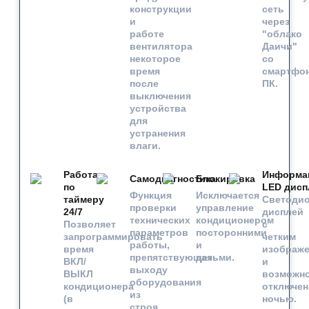
конструкции
сеть
и
через
работе
"облако
вентилятора
Даичи"
некоторое
со
время
смартфон
после
ПК.
выключения
устройства
для
устранения
влаги.
Работа
Информа
Самодиагностика
Блокировка
по
LED дисп
Функция
Исключается
таймеру
Светоди
проверки
управление
24/7
дисплей
технических
кондиционером
Позволяет
c
параметров
посторонними
запрограммировать
четким
работы,
и
время
изображ
препятствующая
детьми.
ВКЛ/
и
выходу
ВЫКЛ
возможн
оборудования
кондиционера
отключен
из
(в
ночью.
строя.