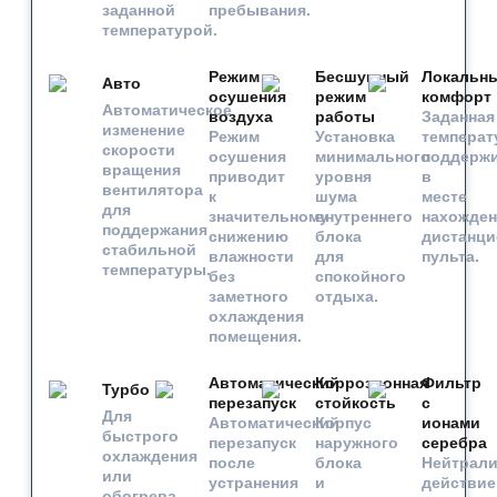
заданной
пребывания.
температурой.
Режим
Бесшумный
Локальн
Авто
осушения
режим
комфорт
Автоматическое
воздуха
работы
Заданная
изменение
Режим
Установка
температ
скорости
осушения
минимального
поддержи
вращения
приводит
уровня
в
вентилятора
к
шума
месте
для
значительному
внутреннего
нахожден
поддержания
снижению
блока
дистанци
стабильной
влажности
для
пульта.
температуры.
без
спокойного
заметного
отдыха.
охлаждения
помещения.
Автоматический
Коррозионная
Фильтр
Турбо
перезапуск
стойкость
с
Для
Автоматический
Корпус
ионами
быстрого
перезапуск
наружного
серебра
охлаждения
после
блока
Нейтрали
или
устранения
и
действие
обогрева