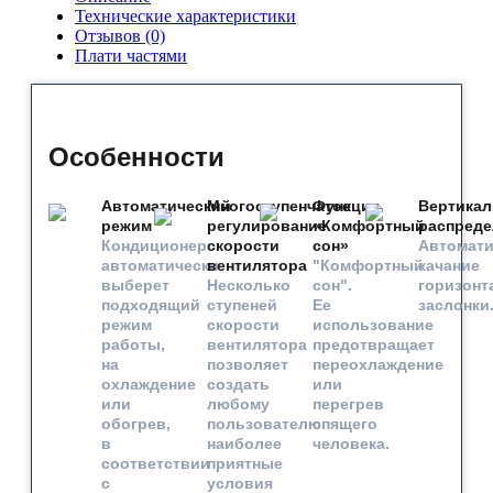
Технические характеристики
Отзывов (0)
Плати частями
Особенности
Автоматический
Многоступенчатое
Функция
Вертикал
режим
регулирование
«Комфортный
распреде
Кондиционер
скорости
сон»
Автомати
автоматически
вентилятора
"Комфортный
качание
выберет
Несколько
сон".
горизонт
подходящий
ступеней
Ее
заслонки
режим
скорости
использование
работы,
вентилятора
предотвращает
на
позволяет
переохлаждение
охлаждение
создать
или
или
любому
перегрев
обогрев,
пользователю
спящего
в
наиболее
человека.
соответствии
приятные
с
условия