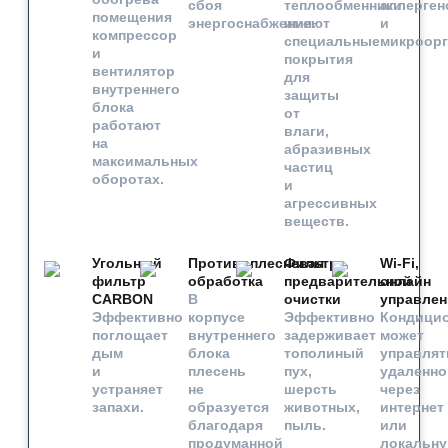
сбоя
теплообменники
аллерген
помещения
энергоснабжения.
имеют
и
компрессор
специальные
микроорг
и
покрытия
вентилятор
для
внутреннего
защиты
блока
от
работают
влаги,
на
абразивных
максимальных
частиц
оборотах.
и
агрессивных
веществ.
Угольный
Противоплесневая
Фильтр
Wi-Fi,
фильтр
обработка
предварительной
онлайн
CARBON
В
очистки
управлен
Эффективно
корпусе
Эффективно
Кондици
поглощает
внутреннего
задерживает
может
дым
блока
тополиный
управлят
и
плесень
пух,
удаленно
устраняет
не
шерсть
через
запахи.
образуется
животных,
интернет
благодаря
пыль.
или
продуманной
локальн