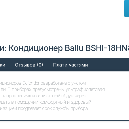
: Кондиционер Ballu BSHI-18HN
ки
Отзывов (0)
Плати частями
ционеров Defender разработана с учетом
сли. В приборах предусмотрены ультрафиолетовая
 4 направлениях и деликатный обдув через
здать в помещении комфортный и здоровый
изацией продлевает срок службы прибора.