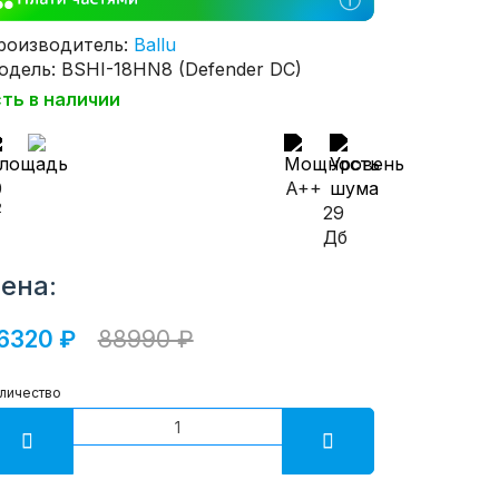
роизводитель:
Ballu
одель: BSHI-18HN8 (Defender DC)
сть в наличии
0
A++
2
29
Дб
ена:
6320 ₽
88990 ₽
личество