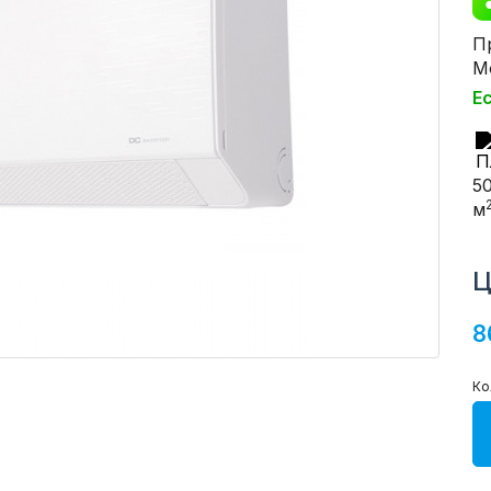
П
М
Е
5
м
Ц
8
Ко