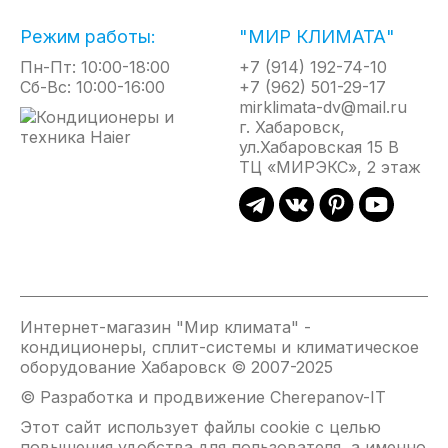
микроклимат.
Режим работы:
"МИР КЛИМАТА"
Возможность управления как горизонтальными,
Пн-Пт: 10:00-18:00
+7 (914) 192-74-10
так и вертикальными с пульта ДУ позволяет
Сб-Вс: 10:00-16:00
+7 (962) 501-29-17
настроить направление воздушного потока так,
mirklimata-dv@mail.ru
как комфортно Вам.
г. Хабаровск,
ул.Хабаровская 15 В
Технология iFeel позволяет создать комфортную
ТЦ «МИРЭКС», 2 этаж
температуру там, где находитесь Вы (в месте
нахождения пульта.
Комфортный сон обеспечивается бесшумным
режимом работы и специальным ночным
режимом.
Воздушный и каталитический фильтры
Интернет-магазин "Мир климата" -
способствуют очистке воздуха от пыли, вирусов и
кондиционеры, сплит-системы и климатическое
аллергенов.
оборудование Хабаровск © 2007-2025
© Разработка и продвижение Cherepanov-IT
Кондиционер обеспечивает обогрев при
температуре на улице до -15ﹾС, позволяя создать
Этот сайт использует файлы cookie с целью
с высокой энергоэффективностью SCOP
повышения удобства для пользователя, а именно