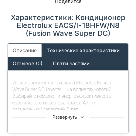
Поделится
Характеристики: Кондиционер
Electrolux EACS/I-18HFW/N8
(Fusion Wave Super DC)
Описание
Технические характеристики
Отзывов (0)
Плати частями
Инверторные сплит-системы Electrolux Fusion
Wave Super DC Inverter – на волне технологий.
Выбирайте комфорт и энергоэффективность
европейского инвертора класса А++ с
расширенной гарантией 5 лет.
Дизайн внутреннего блока кондиционера с
Развернуть
волнообразными декоративными элементами и
глянцевым исполнением блока, органично