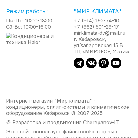
ПОТОКА
Режим работы:
"МИР КЛИМАТА"
Для быстрого создания комфортного микроклимата
и получения эффекта естественной циркуляции
Пн-Пт: 10:00-18:00
+7 (914) 192-74-10
воздуха предусмот ре ноавтоматическое
Сб-Вс: 10:00-16:00
+7 (962) 501-29-17
согласование качания сдвоенных горизонтальных
mirklimata-dv@mail.ru
заслонок и жалюзи с вертикальными створками.
г. Хабаровск,
ул.Хабаровская 15 В
ТЦ «МИРЭКС», 2 этаж
ВОЗДУШНЫЙ ПОТОК 12М
Уникальная конструкция воздушной системы
позволяет осуществлять подачу воздуха на
расстояние до 12м. Кондиционеры идеально
подходят для установки вытянутых помещениях,
коридорах или холлах.
Интернет-магазин "Мир климата" -
кондиционеры, сплит-системы и климатическое
РЕЖИМ КОМФОРТНОГО СНА
оборудование Хабаровск © 2007-2025
© Разработка и продвижение Cherepanov-IT
Специальная программа управления создает
наиболее благоприятные для сна условия
Этот сайт использует файлы cookie с целью
воздушной среды.
повышения удобства для пользователя, а именно