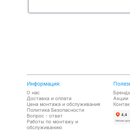
Управление Wi-Fi
Новая IoT экосистема evo от Haier позволяет уда
через мобильное приложение evo.
ФИЛЬТР 3 в 1
Три в одном — фильтр Haier совмещает в себе эф
чистым и здоровым. Фильтр защищает, задерживая
Информация:
Полез
ФУНКЦИЯ ОБЪЕМНОГО ВОЗДУШНО
О нас
Бренд
Доставка и оплата
Акции
Для быстрого создания комфортного микрокли
Цена монтажа и обслуживания
Контак
качания сдвоенных горизонтальных заслонок и
Политика Безопасности
Вопрос - ответ
Работы по монтажу и
ВОЗДУШНЫЙ ПОТОК 12М
обслуживанию