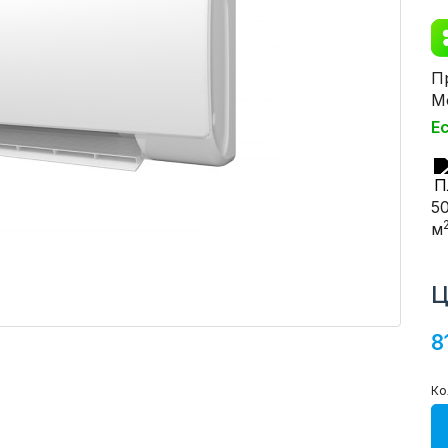
П
М
Е
5
м
Ц
8
Ко