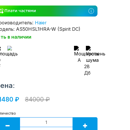
роизводитель:
Haier
одель: AS50HSL1HRA-W (Spirit DC)
сть в наличии
0
A
2
28
Дб
ена:
1480 ₽
84000 ₽
личество