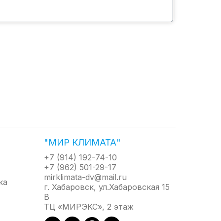
ытовой техникой Haier. Управление осуществляется
нтибактериального — и поддерживает воздух
"МИР КЛИМАТА"
+7 (914) 192-74-10
+7 (962) 501-29-17
редусмот ре ноавтоматическое согласование
mirklimata-dv@mail.ru
г. Хабаровск, ул.Хабаровская 15
В
ТЦ «МИРЭКС», 2 этаж