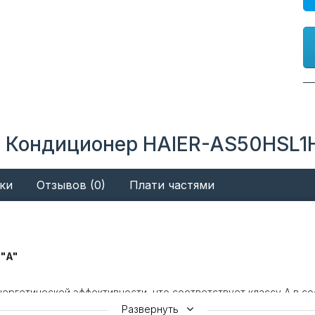
 Кондиционер HAIER-AS50HSL1H
ки
Отзывов (0)
Плати частями
"A"
ргетической эффективности, что соответствует классу А в с
urovent
Развернуть