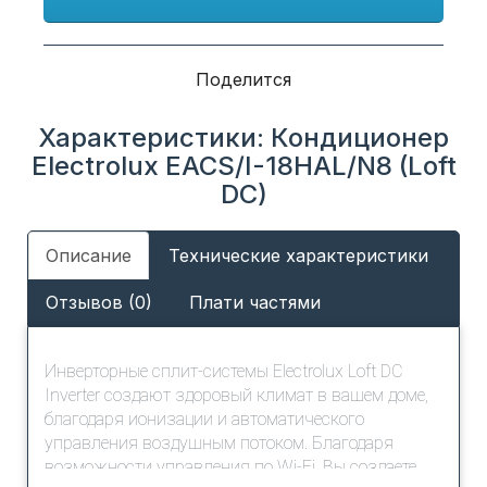
Поделится
Характеристики: Кондиционер
Electrolux EACS/I-18HAL/N8 (Loft
DC)
Описание
Технические характеристики
Отзывов (0)
Плати частями
Инверторные сплит-системы Electrolux Loft DC
Inverter создают здоровый климат в вашем доме,
благодаря ионизации и автоматического
управления воздушным потоком. Благодаря
возможности управления по Wi-Fi, Вы создаете