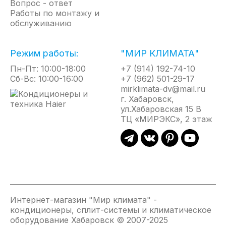
Вопрос - ответ
реального времени и подсветкой
Работы по монтажу и
обслуживанию
Антикоррозийное покрытие Blue Fin
Автоматическая разморозка
Автоочистка
Режим работы:
"МИР КЛИМАТА"
Горячий старт
Пн-Пт: 10:00-18:00
+7 (914) 192-74-10
Авторестарт
Сб-Вс: 10:00-16:00
+7 (962) 501-29-17
mirklimata-dv@mail.ru
Таймер 24 часа
г. Хабаровск,
Турбо режим
ул.Хабаровская 15 В
Гарантия — 3 года
ТЦ «МИРЭКС», 2 этаж
*Управление осуществляется с помощью
мобильного приложения HOMMYN. Съемный
модуль HOMMYN и кабель-переходник
приобретаются отдельно
Интернет-магазин "Мир климата" -
кондиционеры, сплит-системы и климатическое
оборудование Хабаровск © 2007-2025