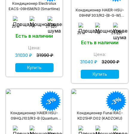
Кондиционер Electrolux
EACS-09HSM/N3 (Smartline)
Кондиционер HAIER-HSU-
09HNF303/R2-(B-G-W)
(Lightera ON/OFF)
2
25 м
A
27 Дб
2
25 м
A
23 Дб
Есть в наличии
Есть в наличии
Цена:
Цена:
31030 ₽
31990 ₽
31040 ₽
32000 ₽
Купить
Купить
-3%
-3%
Кондиционер HAIER HSU-
Кондиционер Funai RAC-
09HQJ103/R3-B (Quantum
KD25HP.D02 (KADZOKU)
on-of)