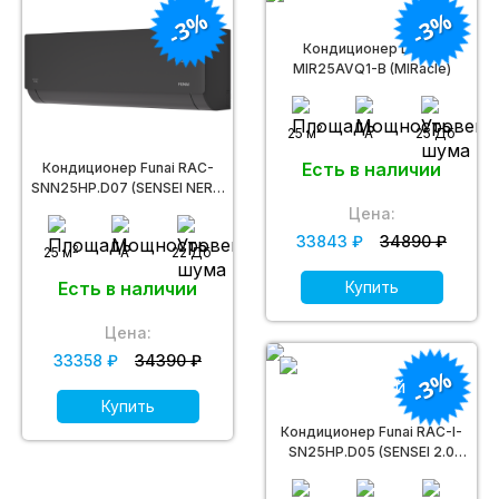
-3%
-3%
Кондиционер Daichi
MIR25AVQ1-B (MIRacle)
2
25 м
A
25 Дб
Есть в наличии
Кондиционер Funai RAC-
SNN25HP.D07 (SENSEI NERO
2.0)
Цена:
33843 ₽
34890 ₽
2
25 м
A
22 Дб
Купить
Есть в наличии
Цена:
33358 ₽
34390 ₽
-3%
Купить
Кондиционер Funai RAC-I-
SN25HP.D05 (SENSEI 2.0
Inverter)