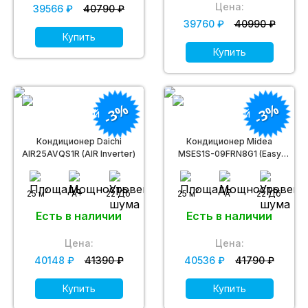
Цена:
39566 ₽
40790 ₽
39760 ₽
40990 ₽
Купить
Купить
-3%
-3%
Кондиционер Daichi
Кондиционер Midea
AIR25AVQS1R (AIR Inverter)
MSES1S-09FRN8G1 (Easy
Inverter)
2
2
25 м
A+
22 Дб
25 м
A
22 Дб
Есть в наличии
Есть в наличии
Цена:
Цена:
40148 ₽
41390 ₽
40536 ₽
41790 ₽
Купить
Купить