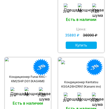
Inverter)
2
25 м
A
21 Дб
Есть в наличии
Цена:
35880 ₽
36990 ₽
Купить
-3%
-3%
Кондиционер Funai RAC-
KM25HP.D01 (KAGAMI)
Кондиционер Kentatsu
KSGA26HZRN1 (Kanami inv)
2
25 м
A
21 Дб
2
25 м
A
24 Дб
Есть в наличии
Есть в наличии