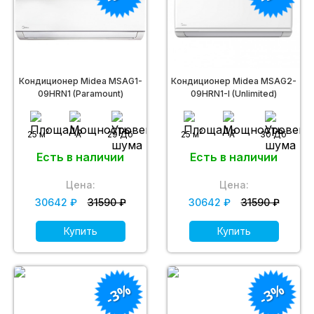
Кондиционер Midea MSAG1-
Кондиционер Midea MSAG2-
09HRN1 (Paramount)
09HRN1-I (Unlimited)
2
2
25 м
A
29 Дб
25 м
A
30 Дб
Есть в наличии
Есть в наличии
Цена:
Цена:
30642 ₽
31590 ₽
30642 ₽
31590 ₽
Купить
Купить
-3%
-3%