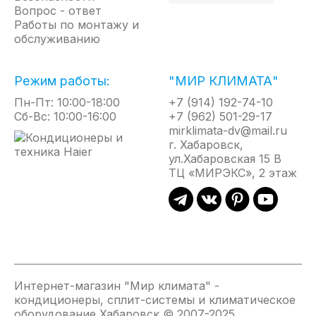
Вопрос - ответ
Водонагреватели Thermex
Работы по монтажу и
обслуживанию
Кондиционеры Haier
Режим работы:
Кондиционеры Axioma
"МИР КЛИМАТА"
Кондиционеры Ballu
Пн-Пт: 10:00-18:00
+7 (914) 192-74-10
Сб-Вс: 10:00-16:00
+7 (962) 501-29-17
Кондиционеры Casarte
mirklimata-dv@mail.ru
Кондиционеры Daichi
г. Хабаровск,
Кондиционеры Daikin
ул.Хабаровская 15 В
ТЦ «МИРЭКС», 2 этаж
Кондиционеры Electrolux
Кондиционеры Funai
Кондиционеры Hisense
Кондиционеры Hitachi
Кондиционеры Kentatsu
Очистители воздуха
Интернет-магазин "Мир климата" -
Мойки воздуха
кондиционеры, сплит-системы и климатическое
Увлажнители воздуха
оборудование Хабаровск © 2007-2025