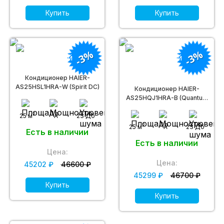
Купить
Купить
-3%
-3%
Кондиционер HAIER-
AS25HSL1HRA-W (Spirit DC)
Кондиционер HAIER-
AS25HQJ1HRA-B (Quantum
DC inverter)
2
25 м
A
23 Дб
2
25 м
A
23 Дб
Есть в наличии
Есть в наличии
Цена:
Цена:
45202 ₽
46600 ₽
45299 ₽
46700 ₽
Купить
Купить