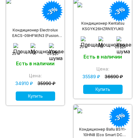
-3%
-3%
Кондиционер Kentatsu
KSGYK26HZRN1(YUKI)
Кондиционер Electrolux
EACS-09HFW/N3 (Fusion
Wave)
2
25 м
A
22 Дб
2
25 м
A
26 Дб
Есть в наличии
Есть в наличии
Цена:
Цена:
35589 ₽
36690 ₽
34910 ₽
35990 ₽
Купить
Купить
-3%
Кондиционер Ballu BSYI-
10HN8 (Eco Smart DC