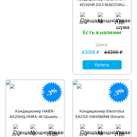
KD30HP.D03 (KADZOKU
Inverter)
2
25 м
A
21 Дб
Есть в наличии
Цена:
43058 ₽
44390 ₽
Купить
-3%
-3%
Кондиционер HAIER-
Кондиционер Electrolux
AS25HQJ1HRA-W (Quantum
EACS/I-09HSM/N8 (Smartline
DC inverter)
DC Inverter)
2
2
25 м
A
23 Дб
25 м
A
21 Дб