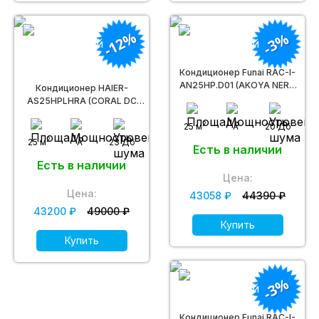
-12%
-3%
Кондиционер Funai RAC-I-
AN25HP.D01 (AKOYA NERO
Кондиционер HAIER-
Inverter)
AS25HPLHRA (CORAL DC
inverter R32)
2
25 м
A
20 Дб
2
25 м
A
23 Дб
Есть в наличии
Есть в наличии
Цена:
Цена:
43058 ₽
44390 ₽
43200 ₽
49000 ₽
Купить
Купить
-3%
Кондиционер Funai RAC-I-