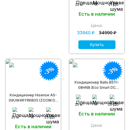
2
25 м
A
21 Дб
Есть в наличии
Цена:
33940 ₽
34990 ₽
Купить
-3%
-3%
Кондиционер Ballu BSYI-
08HN8 (Eco Smart DC
Inverter)
Кондиционер Hisense AS-
09UW4RYRKB05 (ZOOM DC
2
25 м
A
20 Дб
Inverter Wi-Fi)
Есть в наличии
2
25 м
A
23 Дб
Цена:
Есть в наличии