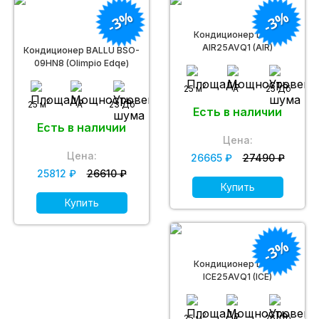
-3%
-3%
Кондиционер Daichi
AIR25AVQ1 (AIR)
Кондиционер BALLU BSO-
09HN8 (Olimpio Edqe)
2
25 м
A
25 Дб
2
25 м
A
23 Дб
Есть в наличии
Есть в наличии
Цена:
Цена:
26665 ₽
27490 ₽
25812 ₽
26610 ₽
Купить
Купить
-3%
Кондиционер Daichi
ICE25AVQ1 (ICE)
2
25 м
A
26 Дб