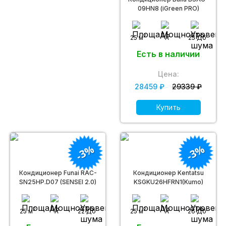
09HN8 (iGreen PRO)
2
25 м
A
25 Дб
Есть в наличии
Цена:
28459 ₽
29339 ₽
Купить
-3%
-3%
Кондиционер Funai RAC-
Кондиционер Kentatsu
SN25HP.D07 (SENSEI 2.0)
KSGKU26HFRN1(Kumo)
2
2
25 м
A
22 Дб
25 м
A
26 Дб