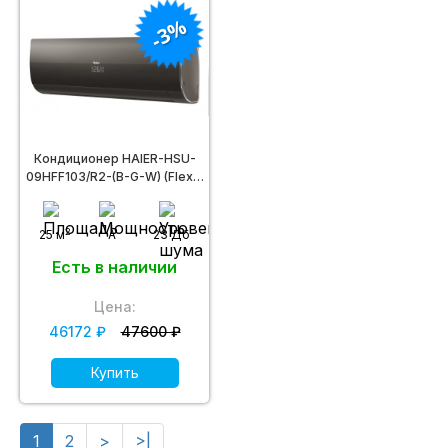
-3%
Кондиционер HAIER-HSU-
09HFF103/R2-(B-G-W) (Flexis
ON/OFF)
2
25 м
A
23 Дб
Есть в наличии
Цена:
46172 ₽
47600 ₽
Купить
1
2
>
>|