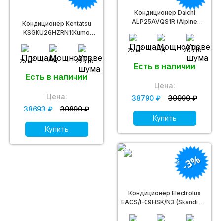
Кондиционер Daichi
ALP25AVQS1R (Alpine
Кондиционер Kentatsu
Inverter)
KSGKU26HZRN1(Kumo
Inverter)
2
25 м
A
20 Дб
2
25 м
A
22 Дб
Есть в наличии
Есть в наличии
Цена:
Цена:
38790 ₽
39990 ₽
38693 ₽
39890 ₽
Купить
Купить
-3%
Кондиционер Electrolux
EACS/I-09HSK/N3 (Skandi DC
Inverter)