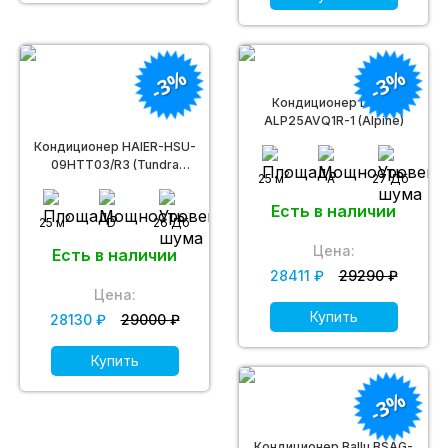
-3%
-3%
Кондиционер Daichi
ALP25AVQ1R-1 (Alpine)
Кондиционер HAIER-HSU-
09HTT03/R3 (Tundra
2
25 м
A
27 Дб
ON/OFF)
Есть в наличии
2
25 м
D
26 Дб
Цена:
Есть в наличии
28411 ₽
29290 ₽
Цена:
Купить
28130 ₽
29000 ₽
Купить
-3%
Кондиционер Ballu BSAG-