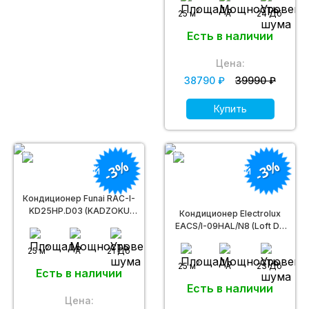
2
25 м
A
24 Дб
Есть в наличии
Цена:
38790 ₽
39990 ₽
Купить
-3%
-3%
Кондиционер Funai RAC-I-
KD25HP.D03 (KADZOKU
Кондиционер Electrolux
Inverter)
EACS/I-09HAL/N8 (Loft DC
Inverter)
2
25 м
A
21 Дб
2
25 м
A
23 Дб
Есть в наличии
Есть в наличии
Цена: