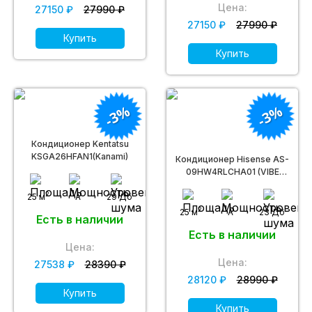
Цена:
27150 ₽
27990 ₽
27150 ₽
27990 ₽
Купить
Купить
-3%
-3%
Кондиционер Kentatsu
KSGA26HFAN1(Kanami)
Кондиционер Hisense AS-
09HW4RLCHA01 (VIBE
Classic A)
2
25 м
A
29 Дб
2
25 м
A
23 Дб
Есть в наличии
Есть в наличии
Цена:
Цена:
27538 ₽
28390 ₽
28120 ₽
28990 ₽
Купить
Купить