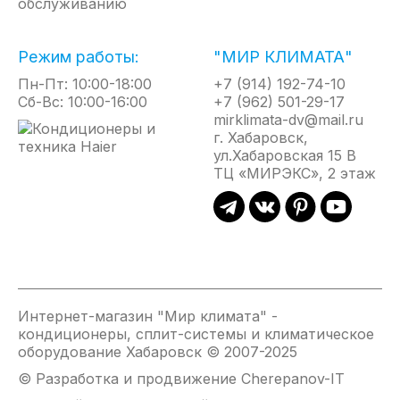
обслуживанию
Теплый
Ночной
Независи
Турбоохлаждение
пуск
режим
осушение
В
Режим работы:
"МИР КЛИМАТА"
При
При
Режим
этом
включении
включенном
независи
Пн-Пт: 10:00-18:00
+7 (914) 192-74-10
режиме
режима
режиме
осушения
Сб-Вс: 10:00-16:00
+7 (962) 501-29-17
кондиционер
нагрева
комфортного
эффектив
mirklimata-dv@mail.ru
до
скорость
сна
уменьшае
г. Хабаровск,
максимума
вращения
кондиционер
влажност
ул.Хабаровская 15 В
увеличивает
вентилятора
автоматически
в
ТЦ «МИРЭКС», 2 этаж
производительность
автоматически
увеличивает
помещени
обогрева
возрастает
(в
и
или
от
режиме
при
охлаждения
наименьшей
охлаждения)
этом
и
до
или
не
быстро
установленной
уменьшает
так
нагревает
пользователем
(в
заметно
или
в
режиме
снижает
Интернет-магазин "Мир климата" -
охлаждает
соответствии
обогрева)
температ
кондиционеры, сплит-системы и климатическое
помещение,
с
температуру
в
оборудование Хабаровск © 2007-2025
обеспечивая
ростом
на
комнате,
достижение
© Разработка и продвижение Cherepanov-IT
температуры
1
как
желаемой
испарителя.
°С
режим