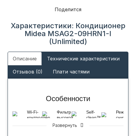
Поделится
Характеристики: Кондиционер
Midea MSAG2-09HRN1-I
(Unlimited)
Описание
Технические характеристики
Отзывов (0)
Плати частями
Особенности
Wi-Fi-
Фильтр
Self-
Режим
контроллер
высокой
clean™
снижения
(опция)
плотности
шума
Самоочистка
Развернуть
внутренне
Функция
Более
по
блока
управления
совершенная
технологии