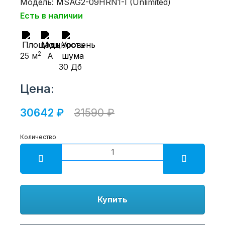
Модель: MSAG2-09HRN1-I (Unlimited)
Есть в наличии
2
25 м
A
30 Дб
Цена:
30642 ₽
31590 ₽
Количество
Купить