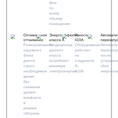
фон
по
всему
объему
помещения.
Оптимальное
Энергоэффективность
R-
Автомати
оттаивание
класса А
410A
перезапу
Размораживание
Кондиционер
Оборудование
Автомати
наружного
данного
работает
перезапу
блока
класса
на
после
длится
потребляет
хладагенте
устранен
строго
минимум
R-
сбоя
необходимое
электроэнергии.
410A
энергосн
время
без
снижения
уровня
комфорта
в
режиме
обогрева.