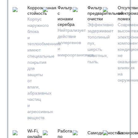
Коррозионная
Фильтр
Фильтр
Отсутстви
стойкость
с
предварительной
электром
ионами
очистки
помех
Корпус
серебра
Эффективно
Совреме
наружного
Нейтрализует
задерживает
высокоте
блока
действие
тополиный
электрон
и
аллергенов
пух,
компонен
теплообменники
и
шерсть
кондицио
имеют
микроорганизмов.
животных,
не
специальные
пыль.
оказываю
покрытия
влияния
для
на
защиты
окружени
от
влаги,
абразивных
частиц
и
агрессивных
веществ.
Wi-Fi,
Работа
Самодиагностика
Блокиров
онлайн
по