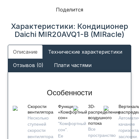
Поделится
Характеристики: Кондиционер
Daichi MIR20AVQ1-B (MIRacle)
Описание
Технические характеристики
Отзывов (0)
Плати частями
Особенности
Скорости
Функция
3D-
Вертикал
вентилятора
«Комфортный
распределение
распреде
сон»
воздушного
Несколько
Автомати
потока
"Комфортный
ступеней
качание
Все
сон".
скорости
горизонт
пространство
Ее
вентилятора
заслонки.