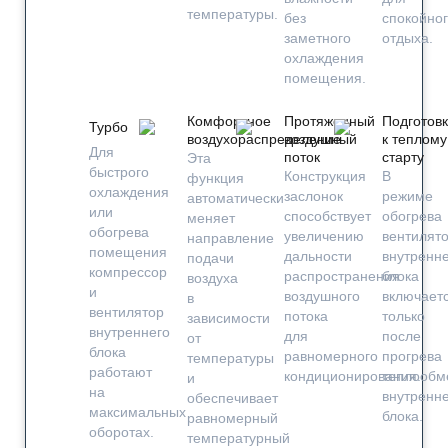
температуры.
без
спокойно
заметного
отдыха.
охлаждения
помещения.
Комфортное
Протяженный
Подготов
Турбо
воздухораспределение
воздушный
к теплому
Для
поток
старту
Эта
быстрого
Конструкция
В
функция
охлаждения
заслонок
режиме
автоматически
или
способствует
обогрева
меняет
обогрева
увеличению
вентилят
направление
помещения
дальности
внутренне
подачи
компрессор
распространения
блока
воздуха
и
воздушного
включает
в
вентилятор
потока
только
зависимости
внутреннего
для
после
от
блока
равномерного
прогрева
температуры
работают
кондиционирования.
теплообм
и
на
внутренне
обеспечивает
максимальных
блока.
равномерный
оборотах.
температурный