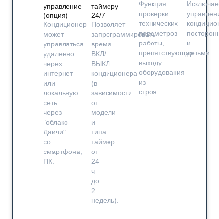
Функция
Исключае
управление
таймеру
проверки
управлен
(опция)
24/7
технических
кондицио
Кондиционер
Позволяет
параметров
посторон
может
запрограммировать
работы,
и
управляться
время
препятствующая
детьми.
удаленно
ВКЛ/
выходу
через
ВЫКЛ
оборудования
интернет
кондиционера
из
или
(в
строя.
локальную
зависимости
сеть
от
через
модели
"облако
и
Даичи"
типа
со
таймер
смартфона,
от
ПК.
24
ч
до
2
недель).