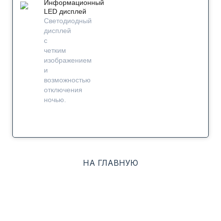
Информационный
LED дисплей
Светодиодный
дисплей
c
четким
изображением
и
возможностью
отключения
ночью.
НА ГЛАВНУЮ