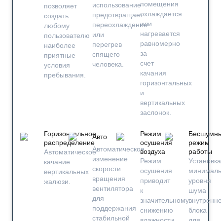
помещения
использование
позволяет
охлаждается
предотвращает
создать
или
переохлаждение
любому
нагревается
или
пользователю
равномерно
перегрев
наиболее
за
спящего
приятные
счет
человека.
условия
качания
пребывания.
горизонтальных
и
вертикальных
заслонок.
Горизонтальное
Режим
Бесшумн
Авто
распределение
осушения
режим
Автоматическое
воздуха
работы
Автоматическое
изменение
Режим
Установка
качание
скорости
осушения
минималь
вертикальных
вращения
приводит
уровня
жалюзи.
вентилятора
к
шума
для
значительному
внутренне
поддержания
снижению
блока
стабильной
влажности
для