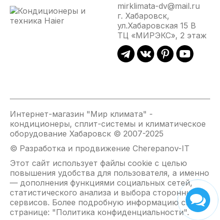
mirklimata-dv@mail.ru
5 скоростей вентилятора внутреннего блока
г. Хабаровск,
Встроенный Wi-Fi модуль
ул.Хабаровская 15 В
ТЦ «МИРЭКС», 2 этаж
Стабильная работа на нагрев до -7 °С
4 дополнительных фильтра SMART Ion
SMART Air — автоматическое управление потоком
воздуха в четырех направлениях
SMART Feel — отслеживание температуры с пульта
Дополнительная шумоизоляция компрессора
Интернет-магазин "Мир климата" -
Защитная накладка на вентили
кондиционеры, сплит-системы и климатическое
Виброопоры наружного блока в комплекте
оборудование Хабаровск © 2007-2025
© Разработка и продвижение Cherepanov-IT
Этот сайт использует файлы cookie с целью
повышения удобства для пользователя, а именно
— дополнения функциями социальных сетей,
статистического анализа и выбора сторонних
сервисов. Более подробную информацию см. на
странице: "
Политика конфиденциальности
".