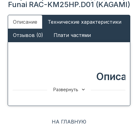
Funai RAC-KM25HP.D01 (KAGAMI)
Описание
Технические характеристики
Отзывов (0)
Плати частями
Описани
Развернуть
Все климатическое оборудование FUNAI создается
в единой концепции Future and Air, которая
является стратегической идеей бренда.
НА ГЛАВНУЮ
Сутью концепции является создание для человека
высокого качества его жизни, для чего