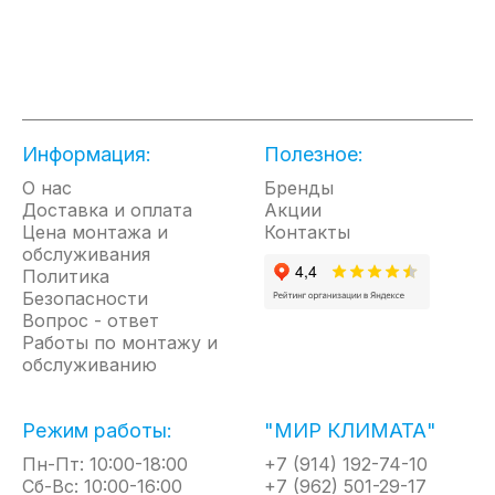
необходимо наличие здорового и комфортного
микроклимата по всем параметрам: чистота
воздуха, его обновление и состав, влажность и
температура.
Все приборы FUNAI имеют реальные отличия от
Информация:
Полезное:
типовых аналогов.
О нас
Бренды
Доставка и оплата
Акции
KAGAMI (Кага́ми) – в переводе с японского
Цена монтажа и
Контакты
«зеркало». Символом серии стало Зеркало Ята –
обслуживания
одно из трёх божественных сокровищ Императора
Политика
Безопасности
Японии. Серия кондиционеров KAGAMI станет
Вопрос - ответ
настоящим сокровищем в вашем интерьере,
Работы по монтажу и
сочетая в себе высокое качество, надёжность,
обслуживанию
передовые технологии и тихий режим работы.
Режим работы:
"МИР КЛИМАТА"
Класс энергоэффективности A
Низкий уровень шума от 21 дБ(А)
Пн-Пт: 10:00-18:00
+7 (914) 192-74-10
Сб-Вс: 10:00-16:00
+7 (962) 501-29-17
Цветовая стилизация блока (серебро)