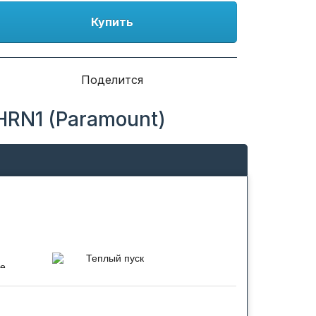
Купить
Поделится
RN1 (Paramount)
Теплый пуск
ce
При включении режима нагрева
 режима
скорость вращения
 блока
вентилятора автоматически
зких