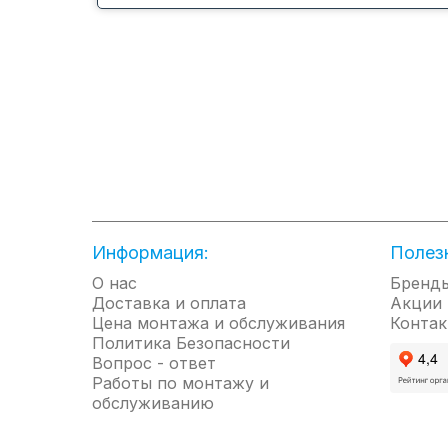
кондиционера с помощью
вашего мобильного устройства.
Информация:
Полез
О нас
Бренд
Доставка и оплата
Акции
Цена монтажа и обслуживания
Контак
Политика Безопасности
Ночной режим
Вопрос - ответ
При включенном режиме
Работы по монтажу и
комфортного сна кондиционер
обслуживанию
автоматически увеличивает (в
режиме охлаждения) или