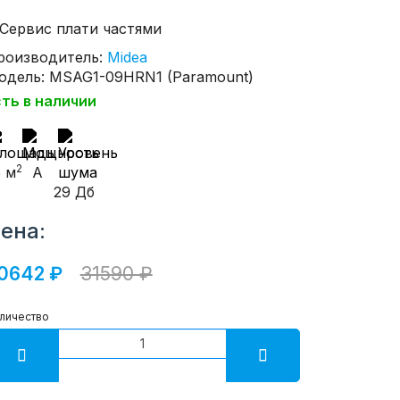
роизводитель:
Midea
одель: MSAG1-09HRN1 (Paramount)
сть в наличии
2
5 м
A
29 Дб
ена:
0642 ₽
31590 ₽
личество