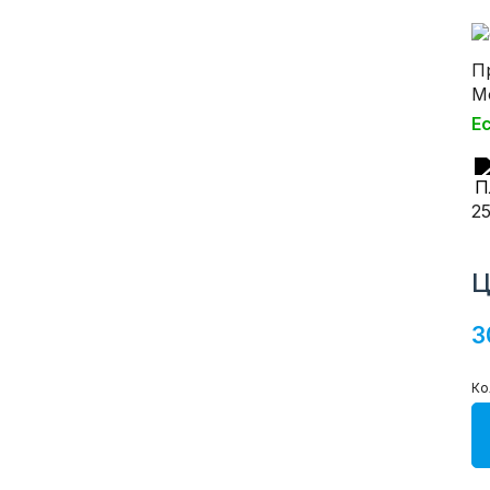
П
М
Е
2
Ц
3
Ко