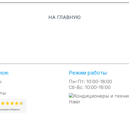
малой скоростью вращения
оборотах, тем самым п
вентилятора. В этот период
уровень шума до миним
сконденсировавшаяся вода
возможного значения.
НА ГЛАВНУЮ
смывает пыль с ребер
испарителя. После этого блок
переходит в режим обогрева с
малой скоростью вращения
вентилятора, и происходит
осушка деталей внутреннего
блока. Наконец, блок
переключается в режим
вентиляции и выдувает
влажный воздух. Это позволяет
ное:
Режим работы:
очистить внутренние детали
ы
Пн-Пт: 10:00-18:00
блока и предотвратить
Сб-Вс: 10:00-16:00
размножение бактерий.
ты
Турбо охлаждение
Контроль влажности
В этом режиме кондиционер до
максимума увеличивает
производительность обогрева
или охлаждения и быстро