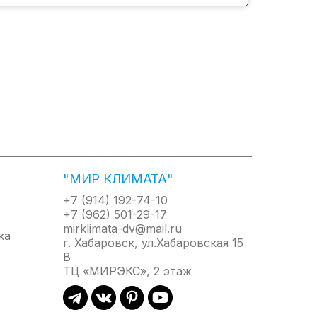
возрастает от наименьшей до
онижая
установленной пользователем
ально
в соответствии с ростом
температуры испарителя. Эта
функция позволяет
предотвратить поступление
холодного воздуха в начале
работы и избежать
некомфортных ощущений.
"МИР КЛИМАТА"
+7 (914) 192-74-10
+7 (962) 501-29-17
mirklimata-dv@mail.ru
г. Хабаровск, ул.Хабаровская 15
Независимое осушение
В
Режим независимого осушения
ТЦ «МИРЭКС», 2 этаж
эффективно уменьшает
влажность в помещении, и при
этом не так заметно снижает