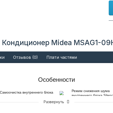
: Кондиционер Midea MSAG1-09H
ки
Отзывов (0)
Плати частями
Особенности
Режим снижения шума
Самоочистка внутреннего блока
внутреннего блока Silen
Когда эта функция включена,
При активации данного
Развернуть
внутренний блок начинает
вентилятор внутреннего
работу в режиме охлаждения с
начинает работать на ни