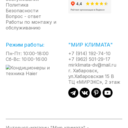
алгоритмов.
Политика
Безопасности
Self-
Режим
Теплый
Ночной
Вопрос - ответ
clean™
снижения
пуск
режим
Работы по монтажу и
шума
Самоочистка
При
При
обслуживанию
внутреннего
по
включении
включенн
блока
технологии
режима
режиме
Silence
Self-
нагрева
комфортн
Режим работы:
"МИР КЛИМАТА"
При
clean.
скорость
сна
активации
Внутренний
вращения
кондицио
Пн-Пт: 10:00-18:00
+7 (914) 192-74-10
данного
блок
вентилятора
автомати
Сб-Вс: 10:00-16:00
+7 (962) 501-29-17
режима
выполняет
автоматически
увеличив
mirklimata-dv@mail.ru
вентилятор
самоочистку:
возрастает
(в
г. Хабаровск,
внутреннего
вентилятор
от
режиме
ул.Хабаровская 15 В
блока
вращается
наименьшей
охлажден
ТЦ «МИРЭКС», 2 этаж
начинает
в
до
или
работать
обратном
установленной
уменьшае
на
направлении
пользователем
(в
низких
для
в
режиме
оборотах,
удаления
соответствии
обогрева)
тем
конденсата
с
температ
самым
и
ростом
на
понижая
предотвращения
температуры
1
Интернет-магазин "Мир климата" -