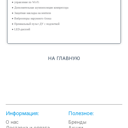
● управление по Wi-Fi
● Дополнительная шумоизоляция компрессора
● Защитная накладка на вентили
● Виброопоры наружного блока
● Премиальный пульт ДУ с подсветкой
● LED-дисплей
НА ГЛАВНУЮ
Информация:
Полезное:
О нас
Бренды
Доставка и оплата
Акции