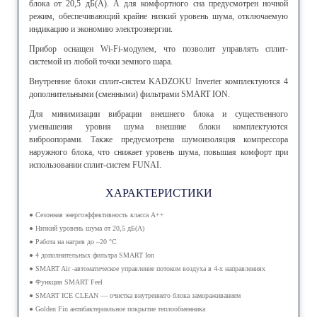
блока от 20,5 дБ(А). А для комфортного сна предусмотрен ночной
режим, обеспечивающий крайне низкий уровень шума, отключаемую
индикацию и экономию электроэнергии.
Прибор оснащен Wi-Fi-модулем, что позволит управлять сплит-
системой из любой точки земного шара.
Внутренние блоки сплит-систем KADZOKU Inverter комплектуются 4
дополнительными (сменными) фильтрами SMART ION.
Для минимизации вибрации внешнего блока и существенного
уменьшения уровня шума внешние блоки комплектуются
виброопорами. Также предусмотрена шумоизоляция компрессора
наружного блока, что снижает уровень шума, повышая комфорт при
использовании сплит-систем FUNAI.
ХАРАКТЕРИСТИКИ
● Сезонная энергоэффективность класса А++
● Низкий уровень шума от 20,5 дБ(А)
● Работа на нагрев до –20 °С
● 4 дополнительных фильтра SMART Ion
● SMART Air -автоматическое управление потоком воздуха в 4-х направлениях
● Функция SMART Feel
● SMART ICE CLEAN — очистка внутреннего блока замораживанием
● Golden Fin антибактериальное покрытие теплообменника