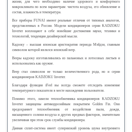
жизни, для чего необходимо наличие здорового и комфортного
микроклимата по всем параметрам: чистота воздуха, его обновление и
состав, влажность и температура.
Все приборы FUNAI имеют реальные отличия от типовых аналогов,
представленных в России. Модели кондиционеров серии KADZOKU
Inverter воплощают в себе новейшие достижения науки, техники и
технологий, тенденции дизайнерской мысли.
Кадзоку – высшая японская аристократия периода Мэйдзи, главным
символом которой являлся японский веер.
Вееры кадзоку изготавливались из пальмовых и лотосовых листьев и
использовались как оружие.
Веер стал символом не только величественного рода, но и серии
кондиционеров KADZOKU Inverter.
Благодаря функции iFeel вы всегда сможете отследить изменение
температурного показателя в месте нахождения пользователя.
Помимо этого, ламели теплообменника кондиционеров KADZOKU
Inverter защищены антикоррозийным покрытием Golden Fin. Оно
предохраняет теплообменник от воздействия пыли, дождя,
насыщенного солями воздуха и других вредных факторов, значительно
увеличивая при этом срок службы кондиционера.
Данная сплит-система имеет супернизкий уровень шума внутреннего