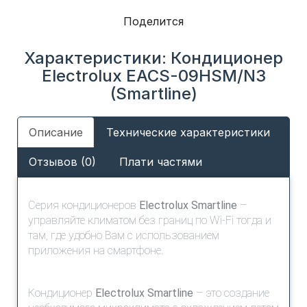
Поделится
Характеристики: Кондиционер
Electrolux EACS-09HSM/N3
(Smartline)
Описание
Технические характеристики
Отзывов (0)
Плати частями
Серия кондиционеров
Electrolux Smartline
–
управляйте климатом без границ по Wi-Fi тогда и
там, где удобно Вам с использованием
приложения на смартфоне.
Кондиционер
Electrolux Smartline
– это создание