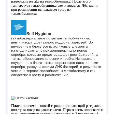
намораживает лёд на теплообменнике. После этого
температура теплообменника увеличивается. Лёд тает и
при расширении выталкивает грязь из
теплообменника
Self-Hygiene
(антибактериальное покрытие теплобменника,
вентилятора, дренажного поддона, жалюзей) Во
внутреннем блоке все пластиковые элементы
изготавливаются с применением нано-ионов
серебра, которые предотвращают рост бактерий, а
так же образование плесени и грибка.Испаритель
внутреннего блока также покрывается нано-ионами
серебра, разрушающими ДНК бактерий, в результате
чего они теряют способность к метаболизму и как
следствие к росту и размножению.
Плати частями
– новый сервис, позволяющий разделить
оплату за товар на равные части. Первая часть списывается
сразу, оставшиеся платежи через каждые 2 недели или 1