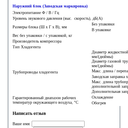
Наружний блок (Заводская маркировка)
Электропитание Ф / В / Гц
Уровень звукового давления (выс. скорость), дБ(А)
Без упаковки
Размеры блока (Ш х Г х В), мм
В упаковке
Вес без упаковки / с упаковкой, кг
Производитель компрессора
Тип Хладогента
Диаметр жидкостной
мм/(дюймы)
Диаметр газовой тру
мм/(дюймы)
Макс. длина / перепа
Трубопроводы хладогента
Заводская заправка х
Макс. длина трубопр
дополнительной зап
Дополнительная запр
Охлаждение
Гарантированный диапазон рабочих
температур окружающего воздуха, °С
Обогрев
Написать отзыв
Ваше имя: