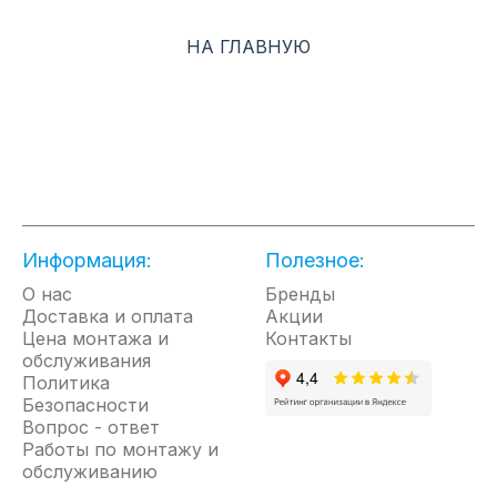
охлаждение, обогрев, осушение и
НА ГЛАВНУЮ
вентиляция. Сплит-системы
оснащены встроенным модулем Wi-
Fi, автоматическими жалюзи 4D
AUTO Air. Дополнительные фильтры
тонкой очистки LTC и Carbon
избавят воздух в помещении от
неприятных запахов и загрязнений
Информация:
Полезное:
О нас
Бренды
Энергоэффективность класса А;
Доставка и оплата
Акции
Встроенный Wi-Fi модуль;
Цена монтажа и
Контакты
Угольный фильтр*;
обслуживания
Политика
LTC-фильтр*;
Безопасности
4D AUTO AIR;
Вопрос - ответ
Хладагент R32;
Работы по монтажу и
обслуживанию
MIRAGE-дисплей;