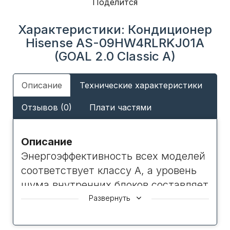
Поделится
Характеристики: Кондиционер
Hisense AS-09HW4RLRKJ01A
(GOAL 2.0 Classic A)
Описание
Технические характеристики
Отзывов (0)
Плати частями
Описание
Энергоэффективность всех моделей
соответствует классу А, а уровень
шума внутренних блоков составляет
23,5 дБ(А) на первой скорости
Развернуть
вентилятора. Кондиционеры
работают в четырех режимах –