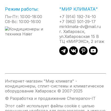
Режимы Sleep, Smart, Turbo, функция I Feel;
Таймер на включение и отключение;
Режим работы:
"МИР КЛИМАТА"
Отключение дисплея внутреннего блока с пульта -
Пн-Пт: 10:00-18:00
+7 (914) 192-74-10
Dimmer;
Сб-Вс: 10:00-16:00
+7 (962) 501-29-17
mirklimata-dv@mail.ru
Защитная накладка на вентили;
г. Хабаровск,
Авторестарт, самодиагностика;
ул.Хабаровская 15 В
Удобная индикация режима работы;
ТЦ «МИРЭКС», 2 этаж
Высокоинформативный пульт.
*для моделей 7-12к
Интернет-магазин "Мир климата" -
кондиционеры, сплит-системы и климатическое
оборудование Хабаровск © 2007-2025
© Разработка и продвижение Cherepanov-IT
Этот сайт использует файлы cookie с целью
повышения удобства для пользователя, а именно