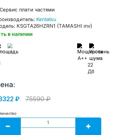
роизводитель:
Kentatsu
одель: KSGTA26HZRN1 (TAMASHI inv)
сть в наличии
5
A++
2
22
Дб
ена:
3322 ₽
75590 ₽
личество