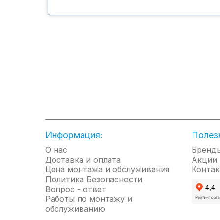
инверторные компрессоры
позволят существенно снизить
энергопотребление
оборудования и расход
природных ресурсов.<br>
Информация:
Полез
О нас
Бренд
Доставка и оплата
Акции
Объемный воздушный поток
Цена монтажа и обслуживания
Контак
Обеспечивает наилучшее
Политика Безопасности
перемешивание воздуха в
Вопрос - ответ
помещении, предотвращая
Работы по монтажу и
образование застойных зон и
обслуживанию
неравномерного