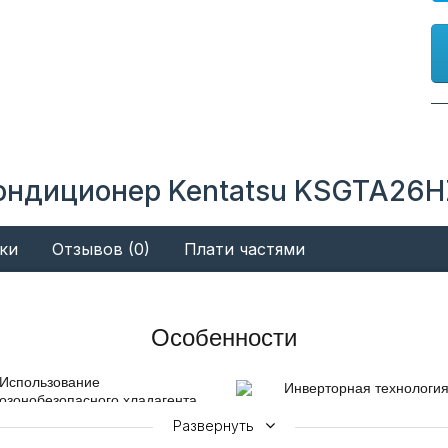
ондиционер Kentatsu KSGTA26H
ки
Отзывов (0)
Плати частями
Особенности
Использование
Инверторная технологи
озонобезопасного хладагента
Повышает точность
R32
Развернуть
поддержания температу
Использование