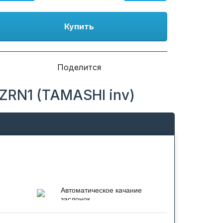
Купить
Поделится
ZRN1 (TAMASHI inv)
Автоматическое качание
я
заслонок
Создает комфортную
ры,
циркуляцию воздуха во всем