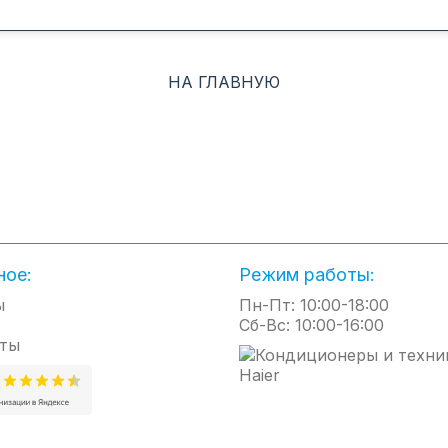
экономит электроэнерги
озонобезопасного хладагента
снижает уровень шума и
R32 в кондиционерах
увеличивает срок служб
гарантирует минимальное
компрессора за счет пл
воздействие на изменение
НА ГЛАВНУЮ
изменения производите
климата, и это лучшее
кондиционера. Использу
из существующих на данный
более сложный по срав
момент найденных решений.
со стандартным
кондиционером
микропроцессор, котор
расширяет возможности
управления, например,
защищает кондиционер 
нестабильности
ное:
Режим работы:
электропитания.
ы
Пн-Пт: 10:00-18:00
Сб-Вс: 10:00-16:00
Теплый пуск
Локальный микроклимат
ты
Исключает подачу холодного
Создается не во всем
воздуха в помещение при
помещении, а в его
режиме нагрева, когда
ограниченной зоне. Она
холодный воздух помещения
быть строго зафиксирова
еще недостаточно прогрет.
может и перемещаться,