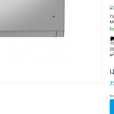
П
М
Е
2
м
Ц
7
Ко