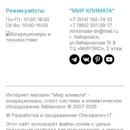
(ОПЦИОНАЛЬНО)
Режим работы:
"МИР КЛИМАТА"
Блок Oxigent fresh, оснащен воздушным фильтром,
центробежным вентилятором и устанавливается
Пн-Пт: 10:00-18:00
+7 (914) 192-74-10
снаружи здания. Он осуществляет подачу, воздуха
Сб-Вс: 10:00-16:00
+7 (962) 501-29-17
с улицы по специальному воздуховоду. Объем
mirklimata-dv@mail.ru
подачи свежего воздуха контролирует процессор
г. Хабаровск,
внутреннего блока. Система Haier может подавать
ул.Хабаровская 15 В
в помещение до 30м3/ч.
ТЦ «МИРЭКС», 2 этаж
ФУНКЦИЯ ОБЪЕМНОГО ВОЗДУШНОГО
ПОТОКА
Для быстрого создания комфортного микроклимата
и получения эффекта естественной циркуляции
воздуха предусмот ре ноавтоматическое
Интернет-магазин "Мир климата" -
согласование качания сдвоенных горизонтальных
кондиционеры, сплит-системы и климатическое
заслонок и жалюзи с вертикальными створками.
оборудование Хабаровск © 2007-2025
© Разработка и продвижение Cherepanov-IT
ВОЗДУШНЫЙ ПОТОК 12М
Этот сайт использует файлы cookie с целью
повышения удобства для пользователя, а именно