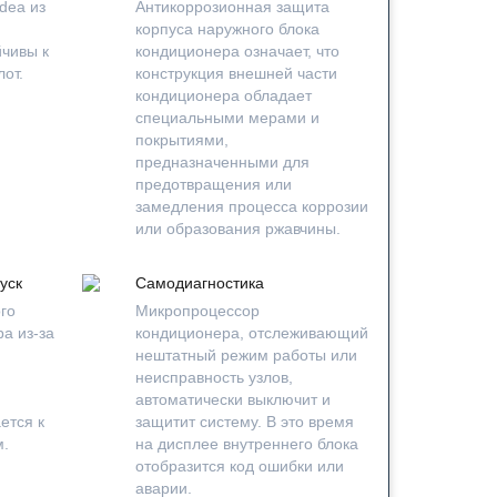
dea из
Антикоррозионная защита
корпуса наружного блока
йчивы к
кондиционера означает, что
лот.
конструкция внешней части
кондиционера обладает
специальными мерами и
покрытиями,
предназначенными для
предотвращения или
замедления процесса коррозии
или образования ржавчины.
уск
Самодиагностика
го
Микропроцессор
а из-за
кондиционера, отслеживающий
нештатный режим работы или
неисправность узлов,
автоматически выключит и
ется к
защитит систему. В это время
м.
на дисплее внутреннего блока
отобразится код ошибки или
аварии.