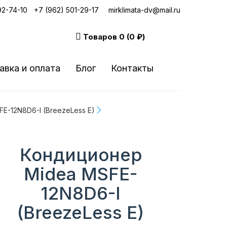
92-74-10
|
+7 (962) 501-29-17
mirklimata-dv@mail.ru
Товаров
0 (0 ₽)
авка и оплата
Блог
Контакты
E-12N8D6-I (BreezeLess E)
Кондиционер
Midea MSFE-
12N8D6-I
(BreezeLess E)