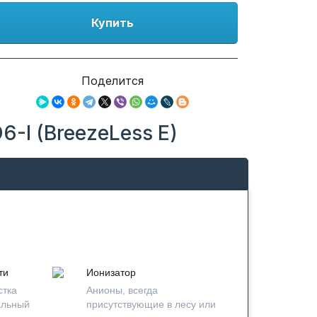
Купить
Поделится
-I (BreezeLess E)
ти
Ионизатор
стка
Анионы, всегда
альный
присутствующие в лесу или