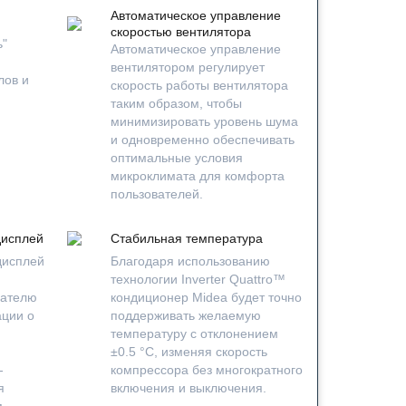
Автоматическое управление
скоростью вентилятора
ь"
Автоматическое управление
вентилятором регулирует
лов и
скорость работы вентилятора
таким образом, чтобы
минимизировать уровень шума
и одновременно обеспечивать
оптимальные условия
микроклимата для комфорта
пользователей.
исплей
Стабильная температура
исплей
Благодаря использованию
технологии Inverter Quattro™
вателю
кондиционер Midea будет точно
ции о
поддерживать желаемую
температуру с отклонением
±0.5 °C, изменяя скорость
-
компрессора без многократного
я
включения и выключения.
м