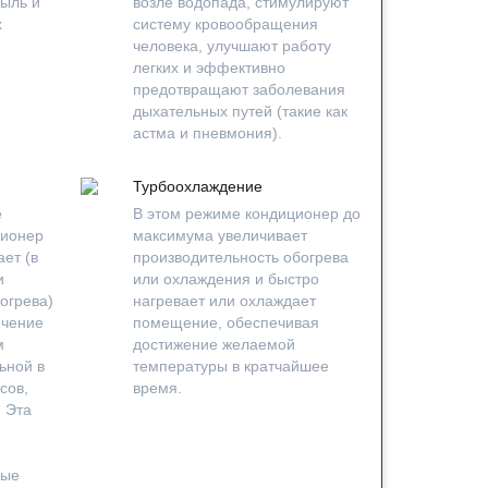
ыль и
возле водопада, стимулируют
х
систему кровообращения
человека, улучшают работу
легких и эффективно
предотвращают заболевания
дыхательных путей (такие как
астма и пневмония).
Турбоохлаждение
е
В этом режиме кондиционер до
ционер
максимума увеличивает
ет (в
производительность обогрева
и
или охлаждения и быстро
огрева)
нагревает или охлаждает
ечение
помещение, обеспечивая
м
достижение желаемой
ьной в
температуры в кратчайшее
сов,
время.
. Эта
ные