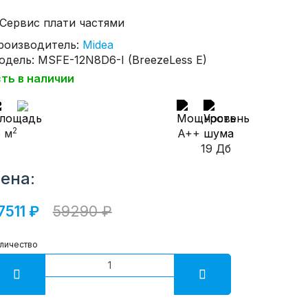
роизводитель:
Midea
одель: MSFE-12N8D6-I (BreezeLess E)
сть в наличии
2
5 м
A++
19 Дб
ена:
7511 ₽
59290 ₽
личество