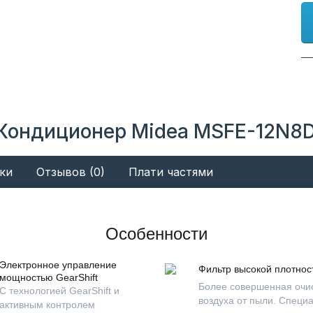
Кондиционер Midea MSFE-12N8D6
ки
Отзывов (0)
Плати частями
Особенности
Электронное управление
Фильтр высокой плотнос
мощностью GearShift
Более совершенная очи
С технологией GearShift и
воздуха от пыли. Специ
активным контролем