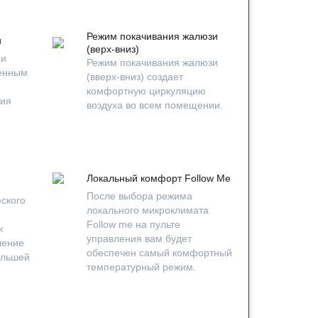
Режим покачивания жалюзи
и
(верх-вниз)
ии
Режим покачивания жалюзи
ченным
(вверх-вниз) создает
комфортную циркуляцию
ния
воздуха во всем помещении.
Локальный комфорт Follow Me
После выбора режима
ского
локального микроклимата
Follow me на пульте
к
управления вам будет
ление
обеспечен самый комфортный
ольшей
температурный режим.