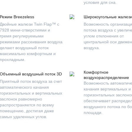
условия для сна.
Режим Breezeless
Широкоугольные жалюз
Двойные жалюзи Twin Flap™ с
Возможность организац
7928 мини-отверстиями и
потока воздуха с увели
тремя регулируемыми
углом отклонения от
режимами рассеивания воздуха
центральной оси движе
делают воздушный поток
воздуха.
максимально комфортным и
прохладным.
Комфортное
Объемный воздушный поток 3D
воздухораспределение
Приятный поток воздуха за счет
Возможность автоматиче
автоматического качания
качания вертикальных и
горизонтальных и вертикальных
горизонтальных заслоно
заслонок равномерно
обеспечивает распреде
распространяется по всему
воздушного потока по б
помещению, достигая даже
площади.
самых удаленных углов.