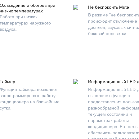
Охлаждение и обогрев при
Не беспокоить Mute
низких температурах
В режиме "не беспокоит
Работа при низких
происходит отключение
температурах наружного
дисплея, звуковых сигна
воздуха.
боковой подсветки.
Таймер
Информационный LED д
Функция таймера позволяет
Информационный LED-д
запрограммировать работу
выполняет функцию
кондиционера на ближайшие
предоставления пользо
сутки.
разнообразной информа
текущем состоянии и
параметрах работы
кондиционера. Его цель 
обеспечить пользовател
информацией о текуще