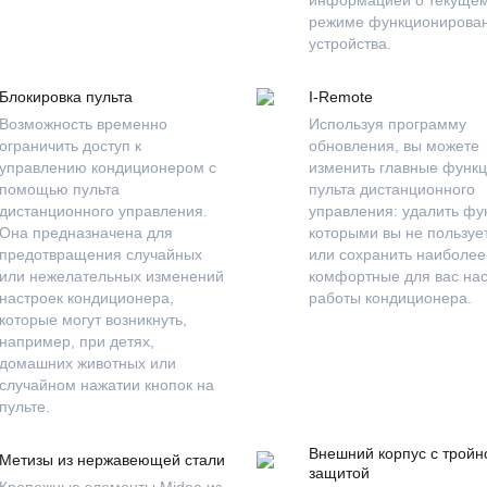
режиме функционирова
устройства.
Блокировка пульта
I-Remote
Возможность временно
Используя программу
ограничить доступ к
обновления, вы можете
управлению кондиционером с
изменить главные функ
помощью пульта
пульта дистанционного
дистанционного управления.
управления: удалить фу
Она предназначена для
которыми вы не пользуе
предотвращения случайных
или сохранить наиболее
или нежелательных изменений
комфортные для вас на
настроек кондиционера,
работы кондиционера.
которые могут возникнуть,
например, при детях,
домашних животных или
случайном нажатии кнопок на
пульте.
Внешний корпус с тройн
Метизы из нержавеющей стали
защитой
Крепежные элементы Midea из