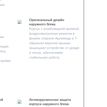
ния
Оригинальный дизайн
наружного блока
Корпус с ромбовидной кромкой,
воздуховыпускная решетка в
ции
форме спирали Архимеда и Т-
образная верхняя крышка
нкции,
защищают устройство от дождя
тесь
и песка, обеспечивая
стабильную работу.
стройки
ой
Антикоррозионная защита
корпуса наружного блока