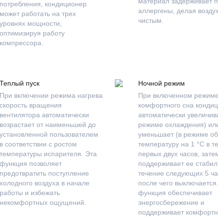
материал задерживает п
потребления, кондиционер
аллергены, делая возду
может работать на трех
чистым.
уровнях мощности,
оптимизируя работу
компрессора.
Теплый пуск
Ночной режим
При включении режима нагрева
При включенном режим
скорость вращения
комфортного сна конди
вентилятора автоматически
автоматически увеличива
возрастает от наименьшей до
режиме охлаждения) ил
установленной пользователем
уменьшает (в режиме об
в соответствии с ростом
температуру на 1 °С в т
температуры испарителя. Эта
первых двух часов, зате
функция позволяет
поддерживает ее стабил
предотвратить поступление
течение следующих 5 ча
холодного воздуха в начале
после чего выключается
работы и избежать
функция обеспечивает
некомфортных ощущений.
энергосбережение и
поддерживает комфорт