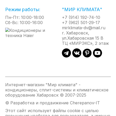
(ОПЦИОНАЛЬНО)
Режим работы:
"МИР КЛИМАТА"
Блок Oxigent fresh, оснащен воздушным фильтром,
центробежным вентилятором и устанавливается
Пн-Пт: 10:00-18:00
+7 (914) 192-74-10
снаружи здания. Он осуществляет подачу, воздуха
Сб-Вс: 10:00-16:00
+7 (962) 501-29-17
с улицы по специальному воздуховоду. Объем
mirklimata-dv@mail.ru
подачи свежего воздуха контролирует процессор
г. Хабаровск,
внутреннего блока. Система Haier может подавать
ул.Хабаровская 15 В
в помещение до 30м3/ч.
ТЦ «МИРЭКС», 2 этаж
ФУНКЦИЯ ОБЪЕМНОГО ВОЗДУШНОГО
ПОТОКА
Для быстрого создания комфортного микроклимата
и получения эффекта естественной циркуляции
воздуха предусмот ре ноавтоматическое
Интернет-магазин "Мир климата" -
согласование качания сдвоенных горизонтальных
кондиционеры, сплит-системы и климатическое
заслонок и жалюзи с вертикальными створками.
оборудование Хабаровск © 2007-2025
© Разработка и продвижение Cherepanov-IT
ВОЗДУШНЫЙ ПОТОК 12М
Этот сайт использует файлы cookie с целью
повышения удобства для пользователя, а именно