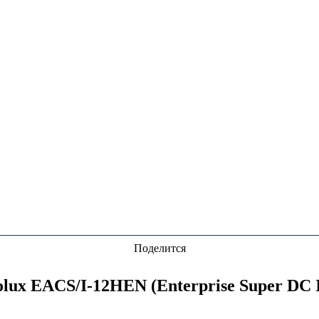
Поделится
lux EACS/I-12HEN (Enterprise Super DC I