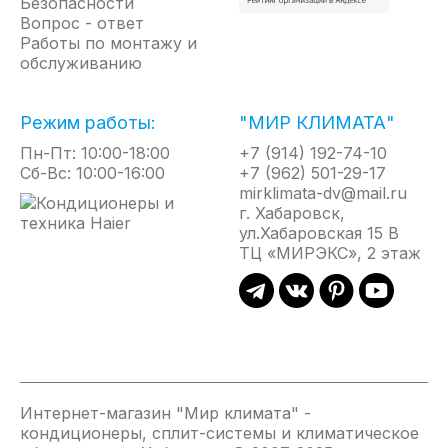
Безопасности
У кондиционеров этой серии есть полезная
Вопрос - ответ
особенность — наличие вертикальных жалюзи.
Работы по монтажу и
обслуживанию
Они помогают равномерно распределять
охлаждённый воздух по комнате, что способствует
более качественному охлаждению и поддержанию
Режим работы:
"МИР КЛИМАТА"
постоянной температуры. Положение жалюзи
Пн-Пт: 10:00-18:00
+7 (914) 192-74-10
можно легко менять, чтобы быстро настроить
Сб-Вс: 10:00-16:00
+7 (962) 501-29-17
направление воздушного потока в зависимости
mirklimata-dv@mail.ru
от ситуации и расположения людей в помещении.
г. Хабаровск,
ул.Хабаровская 15 В
ТЦ «МИРЭКС», 2 этаж
Энергоэффективность класса А
Автоматическое испарение конденсата
Фреон R290: экологически чистое решение для
охлаждения
Автоматический перезапуск в случае
кратковременного отключения электроэнергии
2 скорости вентилятора
Интернет-магазин "Мир климата" -
кондиционеры, сплит-системы и климатическое
Регулировка воздушного потока