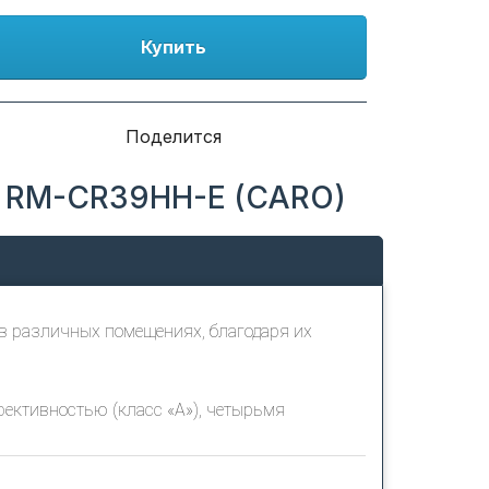
Купить
Поделится
a RM-CR39HH-E (CARO)
в различных помещениях, благодаря их
ктивностью (класс «А»), четырьмя
ьзования в квартирах, домах или на дачах. В
авления.