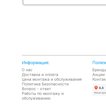
Энергоэффективность класса А
Электронное управление
4 режима работы: охлаждение, обогрев, осушени
3 скорости вентилятора
Таймер 24 часа, режим СОН
Самодиагностика неисправностей
Поддержание комфортной температуры
Автоматическое испарение конденсата
Автоматические горизонтальные жалюзи, управл
Информация:
Полез
Набор аксессуаров в комплекте
О нас
Бренд
Доставка и оплата
Акции
Цена монтажа и обслуживания
Контак
Политика Безопасности
Вопрос - ответ
Работы по монтажу и
обслуживанию