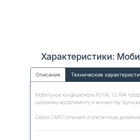
Характеристики: Моб
Описание
Технические характеристи
Мобильные кондиционеры ROYAL CLIMA предст
широкому ассортименту и множеству функци
Серия CARO отличается элегантным дизайном
режимами работы (включая отопление) и трем
комплекте поставляются все необходимые акс