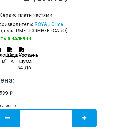
роизводитель:
ROYAL Clima
одель: RM-CR39HH-E (CARO)
сть в наличии
2
5 м
A
54 Дб
ена:
1599 ₽
личество