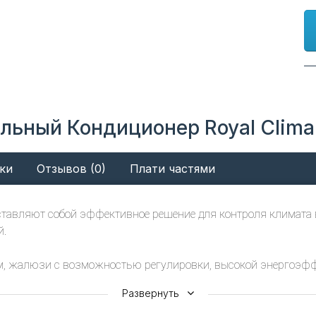
ильный Кондиционер Royal Clim
ки
Отзывов (0)
Плати частями
авляют собой эффективное решение для контроля климата 
й.
, жалюзи с возможностью регулировки, высокой энергоэффе
я скоростями вентилятора. Они прекрасно подходят для испол
Развернуть
ессуары и удобный, эргономичный пульт дистанционного упр