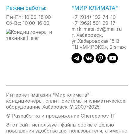
более качественному охлаждению и поддержанию
Режим работы:
"МИР КЛИМАТА"
постоянной температуры. Положение жалюзи
Пн-Пт: 10:00-18:00
+7 (914) 192-74-10
можно легко менять, чтобы быстро настроить
Сб-Вс: 10:00-16:00
+7 (962) 501-29-17
направление воздушного потока в зависимости
mirklimata-dv@mail.ru
от ситуации и расположения людей в помещении.
г. Хабаровск,
ул.Хабаровская 15 В
ТЦ «МИРЭКС», 2 этаж
Энергоэффективность класса А
Автоматическое испарение конденсата
Фреон R290: экологически чистое решение для
охлаждения
Автоматический перезапуск в случае
кратковременного отключения электроэнергии
2 скорости вентилятора
Интернет-магазин "Мир климата" -
кондиционеры, сплит-системы и климатическое
Регулировка воздушного потока
оборудование Хабаровск © 2007-2025
LED-дисплей
© Разработка и продвижение Cherepanov-IT
Электронное управление со встроенным таймером,
режим сна
Этот сайт использует файлы cookie с целью
повышения удобства для пользователя, а именно
Низкий уровень шума