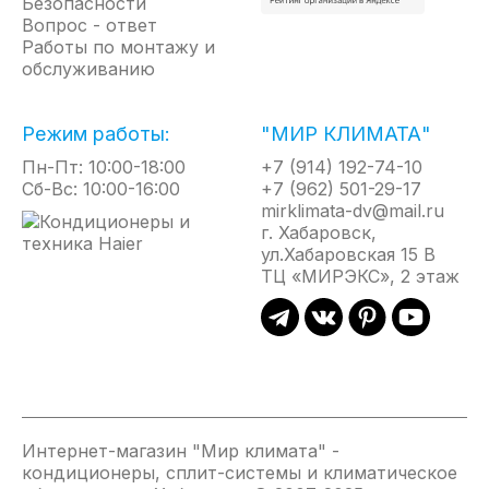
Безопасности
Скругленная форма корпуса, колесики и полный
Вопрос - ответ
комплект аксессуаров делает установку
Работы по монтажу и
обслуживанию
максимально удобной, простой и быстрой.
Энергоэффективность класса А
Режим работы:
"МИР КЛИМАТА"
Панель управления TOUCH SCREEN
Пн-Пт: 10:00-18:00
+7 (914) 192-74-10
3 режима работы – охлаждение, осушение и
Сб-Вс: 10:00-16:00
+7 (962) 501-29-17
вентиляция
mirklimata-dv@mail.ru
г. Хабаровск,
4 скорости вентилятора (высокая, средняя, низкая,
ул.Хабаровская 15 В
авто)
ТЦ «МИРЭКС», 2 этаж
Автоматические жалюзи
Авторестарт, самодиагностика
Электронное управление
Набор аксессуаров в комплекте
Интернет-магазин "Мир климата" -
кондиционеры, сплит-системы и климатическое