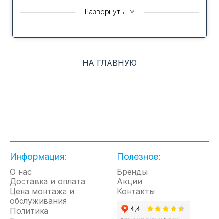
Развернуть
Инженеры и дизайнеры FUNAI создали серию
мобильных кондиционеров JASMINE, высокая
эффективность и удобный функционал которых
открывает пользователю новые возможности
комфорта.
НА ГЛАВНУЮ
Мобильные кондиционеры серии JASMINE имеют
3 режима работы, 4 скорости вентилятора,
автоматические жалюзи, таймер, ночной режим и
функцию блокировки от детей.
Энергоэффективность класса А гарантирует
Информация:
низкое электропотребление во время работы.
Полезное:
О нас
Бренды
Сенсорная панель управления TOUCH SCREEN
Доставка и оплата
Акции
Цена монтажа и
Контакты
дает возможность интуитивно настроить
обслуживания
необходимы параметры.
Политика