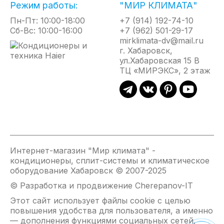
Преимущества:
Режим работы:
"МИР КЛИМАТА"
Пн-Пт: 10:00-18:00
+7 (914) 192-74-10
Уникальный дизайн решетки воздуховода с
Сб-Вс: 10:00-16:00
+7 (962) 501-29-17
функцией SWING для создания
mirklimata-dv@mail.ru
волнообразного воздушного потока
г. Хабаровск,
Всесезонное использование: работа на
ул.Хабаровская 15 В
ТЦ «МИРЭКС», 2 этаж
охлаждение и обогрев для комфорта в любое
время года
Четыре режима работы: охлаждение, обогрев,
осушение, автоматический
Самый тихий мобильный кондиционер в
своем классе с режимом SLEEP для
комфортного сна
Интернет-магазин "Мир климата" -
Полная автономность: таймер на 24 часа,
кондиционеры, сплит-системы и климатическое
автоматическое испарение конденсата
оборудование Хабаровск © 2007-2025
Интенсивный режим SUPER для быстрого
© Разработка и продвижение Cherepanov-IT
достижения комфортной температуры
Этот сайт использует файлы cookie с целью
повышения удобства для пользователя, а именно
— дополнения функциями социальных сетей,