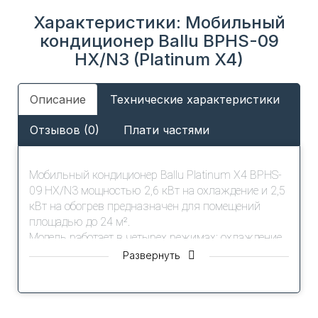
Характеристики: Мобильный
кондиционер Ballu BPHS-09
HX/N3 (Platinum X4)
Описание
Технические характеристики
Отзывов (0)
Плати частями
Мобильный кондиционер Ballu Platinum X4 BPHS-
09 HX/N3 мощностью 2,6 кВт на охлаждение и 2,5
кВт на обогрев предназначен для помещений
площадью до 24 м².
Модель работает в четырех режимах: охлаждение,
обогрев, осушение и автоматический режим с
Развернуть
поддержанием заданной температуры.
Устройство оснащено уникальной решеткой
воздуховода, создающей волнообразный поток
воздуха при включении функции SWING.