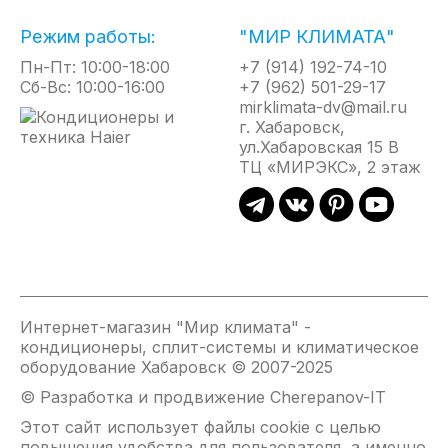
ПОТОКА
Режим работы:
"МИР КЛИМАТА"
Для быстрого создания комфортного микроклимата
и получения эффекта естественной циркуляции
Пн-Пт: 10:00-18:00
+7 (914) 192-74-10
воздуха предусмот ре ноавтоматическое
Сб-Вс: 10:00-16:00
+7 (962) 501-29-17
согласование качания сдвоенных горизонтальных
mirklimata-dv@mail.ru
заслонок и жалюзи с вертикальными створками.
г. Хабаровск,
ул.Хабаровская 15 В
ТЦ «МИРЭКС», 2 этаж
ВОЗДУШНЫЙ ПОТОК 12М
Уникальная конструкция воздушной системы
позволяет осуществлять подачу воздуха на
расстояние до 12м. Кондиционеры идеально
подходят для установки вытянутых помещениях,
коридорах или холлах.
Интернет-магазин "Мир климата" -
кондиционеры, сплит-системы и климатическое
РЕЖИМ КОМФОРТНОГО СНА
оборудование Хабаровск © 2007-2025
© Разработка и продвижение Cherepanov-IT
Специальная программа управления создает
наиболее благоприятные для сна условия
Этот сайт использует файлы cookie с целью
воздушной среды.
повышения удобства для пользователя, а именно