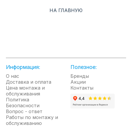
НА ГЛАВНУЮ
Этот режим позволит быстро создать комфортные условия
даже тогда, когда температура в помещении далека от
идеальной. При нажатии на кнопку «Power» вентилятор
внутреннего блока начинает работать на сверхвысокой
скорости, охлаждая или нагревая воздух с повышенной
интенсивностью. После достижения комфортных условий
кондиционер автоматически переходит в обычный режим
работы.
Информация:
Полезное:
НЕДЕЛЬНЫЙ ТАЙМЕР
О нас
Бренды
Доставка и оплата
Акции
Недельный таймер позволяет программировать
Цена монтажа и
Контакты
индивидуальные временные интервалы работы кондиционера
обслуживания
в течение недельного цикла эксплуатации.
Политика
Безопасности
НОЧНОЙ РЕЖИМ
Вопрос - ответ
Работы по монтажу и
обслуживанию
Специальный режим работы предусматривает снижение
уровня шума на 3дБ(А).