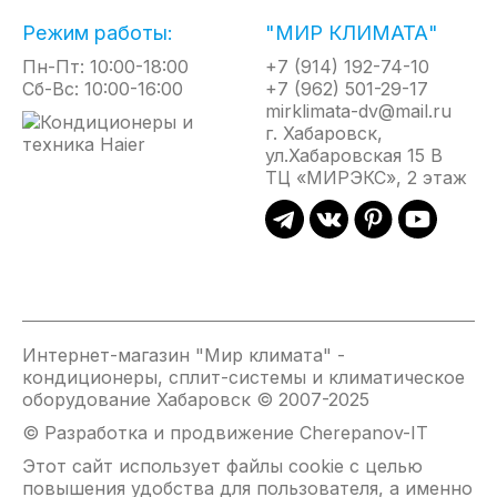
Режим работы:
"МИР КЛИМАТА"
ГРУППОВОЕ УПРАВЛЕНИЕ
Пн-Пт: 10:00-18:00
+7 (914) 192-74-10
Управление группой до 16 единиц внутренних блоков может
Сб-Вс: 10:00-16:00
+7 (962) 501-29-17
осуществляться с помощью одного проводного пульта. При
mirklimata-dv@mail.ru
г. Хабаровск,
этом все внутренние блоки будут работать в одном режиме
ул.Хабаровская 15 В
(Используется единая температурная уставка. Все внутренние
ТЦ «МИРЭКС», 2 этаж
блоки работают в одном режиме (тепло или холод). У всех
внутренних блоков - одна скорость вращения вентилятора)
ЦЕНТРАЛЬНОЕ УПРАВЛЕНИЕ
Дистанционное управление кондиционерами (до 128
Интернет-магазин "Мир климата" -
внутренних блоков). Позволяет осуществлять управление как
кондиционеры, сплит-системы и климатическое
каждым внутренни блоком, так и группами блоков. Удобное
оборудование Хабаровск © 2007-2025
средство для использования в зданиях коммерческого
© Разработка и продвижение Cherepanov-IT
назначения, сдаваемых различным арендаторам,
Этот сайт использует файлы cookie с целью
предоставляя возможность объединения внутренних блоков в
повышения удобства для пользователя, а именно
группы для каждого арендатора.