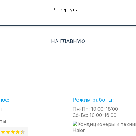
Покрытие теплообменника Blue Fin
Развернуть
Кондиционер с дополнительным покрытием теплообменник
НА ГЛАВНУЮ
Центральное управление
ми (до 128 внутренних блоков). Позволяет осуществлять у
ство для использования в зданиях коммерческого назначен
можность объединения внутренних блоков в группы для ка
ное:
Режим работы:
ы
Пн-Пт: 10:00-18:00
Сб-Вс: 10:00-16:00
ты