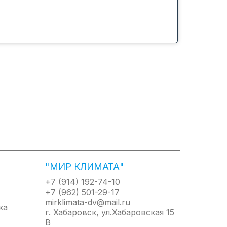
а
правление как каждым внутренни блоком,
ия, сдаваемых различным арендаторам,
ждого арендатора.
"МИР КЛИМАТА"
+7 (914) 192-74-10
+7 (962) 501-29-17
mirklimata-dv@mail.ru
г. Хабаровск, ул.Хабаровская 15
В