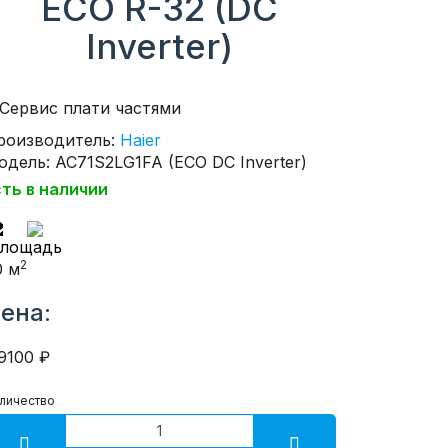
ECO R-32 (DC
Inverter)
роизводитель:
Haier
одель: AC71S2LG1FA (ECO DC Inverter)
сть в наличии
2
0 м
ена:
9100 ₽
личество