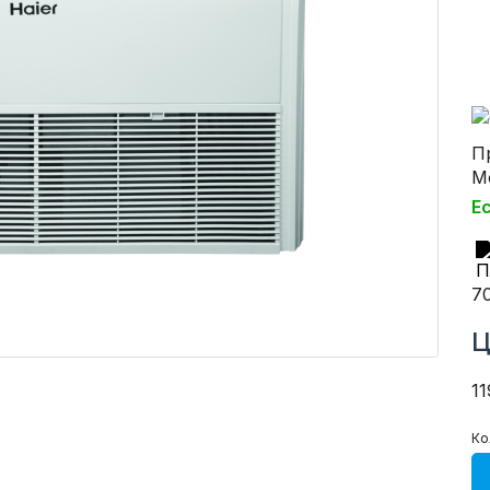
П
М
Е
7
Ц
11
Ко