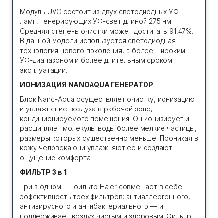
Модуль UVC состоит из двух светодиодных УФ-
ламп, генерирующих УФ-свет длиной 275 нм.
Средняя степень очистки может достигать 91,47%.
В данной модели используется светодиодная
технология нового поколения, с более широким
УФ-диапазоном и более длительным сроком
эксплуатации.
ИОНИЗАЦИЯ NANOAQUA ГЕНЕРАТОР
Блок Nano-Aqua осуществляет очистку, ионизацию
и увлажнение воздуха в рабочей зоне,
кондиционируемого помещения. Он ионизирует и
расщипляет молекулы воды более мелкие частицы,
размеры которых существенно меньше. Проникая в
кожу человека они увлажняют ее и создают
ощущение комфорта.
ФИЛЬТР 3 в 1
Три в одном — фильтр Haier совмещает в себе
эффективность трех фильтров: антиаллергенного,
антивирусного и антибактериального — и
поддерживает воздух чистым и здоровым. Фильтр