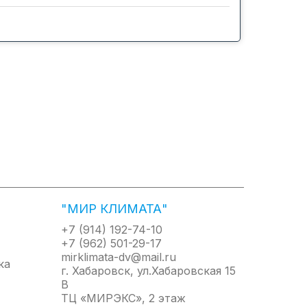
нтибактериального — и поддерживает воздух
контроля температуры и регулировки частоты
ется, а находящиеся внутри
"МИР КЛИМАТА"
+7 (914) 192-74-10
локе все пластиковые элементы
+7 (962) 501-29-17
ование плесени и грибка.Испаритель
mirklimata-dv@mail.ru
 они теряют способность к метаболизму и как
г. Хабаровск, ул.Хабаровская 15
В
ТЦ «МИРЭКС», 2 этаж