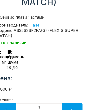
MATCH)
роизводитель:
Haier
одель: AS35S2SF2FA(G) (FLEXIS SUPER
ATCH)
сть в наличии
2
0 м
28 Дб
ена:
3800 ₽
личество